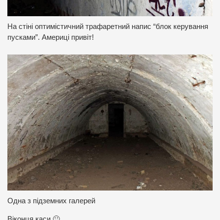
На стіні оптимістичний трафаретний напис “блок керування
пусками”.
Америці привіт!
Одна з підземних галерей
Віконця каси 🙂