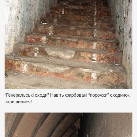
“Генеральські сходи” Навіть фарбовані “порожки” сходинок
залишилися!