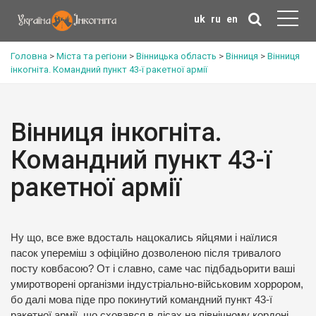
uk
ru
en
Головна
>
Міста та регіони
>
Вінницька область
>
Вінниця
>
Вінниця
інкогніта. Командний пункт 43-ї ракетної армії
Вінниця інкогніта.
Командний пункт 43-ї
ракетної армії
Ну що, все вже вдосталь нацокались яйцями і наїлися
пасок упереміш з офіційно дозволеною після тривалого
посту ковбасою?
От і славно, саме час підбадьорити ваші
умиротворені організми індустріально-військовим хоррором,
бо далі мова піде про покинутий командний пункт 43-ї
ракетної армії, що сховався в лісах на північному кордоні