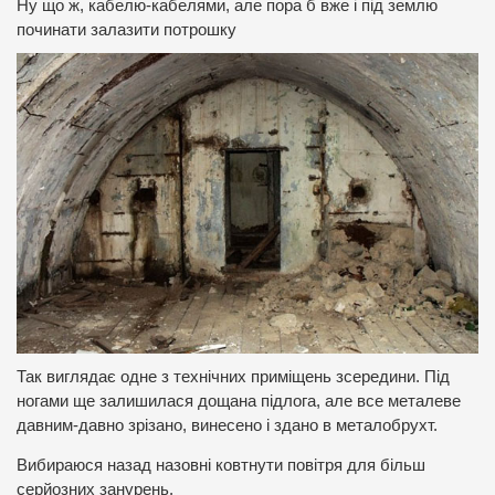
Ну що ж, кабелю-кабелями, але пора б вже і під землю
починати залазити потрошку
Так виглядає одне з технічних приміщень зсередини.
Під
ногами ще залишилася дощана підлога, але все металеве
давним-давно зрізано, винесено і здано в металобрухт.
Вибираюся назад назовні ковтнути повітря для більш
серйозних занурень.