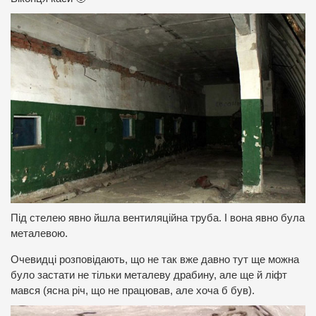
Під стелею явно йшла вентиляційна труба.
І вона явно була
металевою.
Очевидці розповідають, що не так вже давно тут ще можна
було застати не тільки металеву драбину, але ще й ліфт
мався (ясна річ, що не працював, але хоча б був).