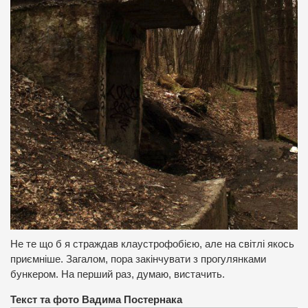
Не те що б я страждав клаустрофобією, але на світлі якось
приємніше.
Загалом, пора закінчувати з прогулянками
бункером.
На перший раз, думаю, вистачить.
Текст та фото Вадима Постернака