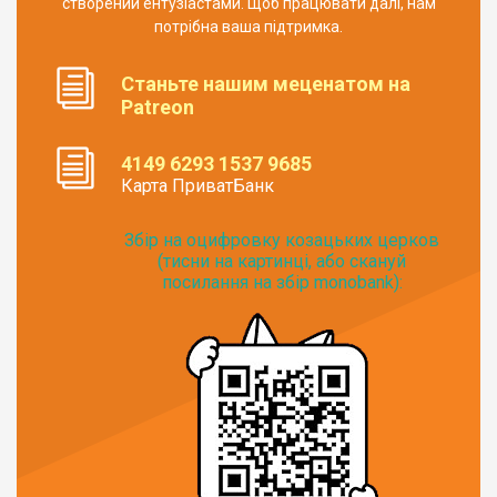
створений ентузіастами. Щоб працювати далі, нам
потрібна ваша підтримка.
Станьте нашим меценатом на
Patreon
4149 6293 1537 9685
Карта ПриватБанк
Збір на оцифровку козацьких церков
(тисни на картинці, або скануй
посилання на збір monobank):