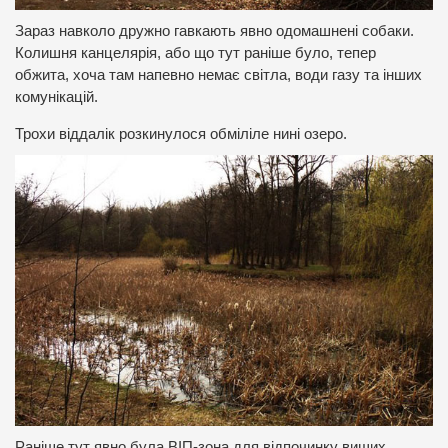
Зараз навколо дружно гавкають явно одомашнені собаки.
Колишня канцелярія, або що тут раніше було, тепер
обжита, хоча там напевно немає світла, води газу та інших
комунікацій.
Трохи віддалік розкинулося обміліле нині озеро.
Раніше тут явно була ВІП-зона для відпочинку вищих