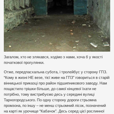
Загалом, хто не злякався, ходімо з нами, хоча б у якості
початкової прогулянки.
Отже, передпасхальна субота, і тролейбус у сторону ГПЗ.
“Кому в жизні НЕ везе, тієї живе на ГПЗ” говориться в старій
вінницької приказці про район підшипникового заводу.
Нам
пощастило трішки більше, до самої кінцевої їхати не
потрібно, тому вистрибуємо десь у середині вулиці
Тарногородського.
По одну сторону дороги стрьомна
промзона, по іншу – не менш стрьомний лісок, позначений
на карті як урочище “Кабачок”.
Десь серед цієї рослинної