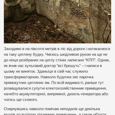
Заходимо в на півсотні метрів в ліс від дороги і натикаємося
на таку цегляну будку.
Чиєюсь шкідливою рукою на ще не
до кінця розібраних на цеглу стінах написано “КПП”.
Однак,
як вчив нас кульгавий доктор “всі брешуть” – і написи в
цьому не виняток.
Зданьїце в свій час служило
трансформаторною.
Навколо будочки зяє парочка
прямокутних цегляних ям.
По всій видимості, раніше тут
розміщувалися супутні електохозяйственние приміщення,
начебто акумуляторної, випрямної, дизель-генератора або
чогось ще схожого.
Озирнувшись навколо помічаю неподалік ще декілька
входів до вцілілих підземних приміщеннь, а також об’єкти