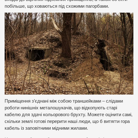
побільше, що ховаються під схожими пагорбами.
Приміщення з’єднані між собою траншейками – слідами
роботи нинішніх металошукачів, що відкопують старі
кабелю для здачі кольорового брухту.
Можете оцінити самі,
скільки землі готові перерити наші люди, що б витягти гора
кабель із заповітними мідними жилами.