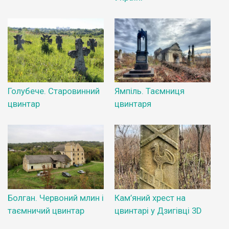
Голубече. Старовинний
Ямпіль. Таємниця
цвинтар
цвинтаря
Болган. Червоний млин і
Кам’яний хрест на
таємничий цвинтар
цвинтарі у Дзигівці 3D