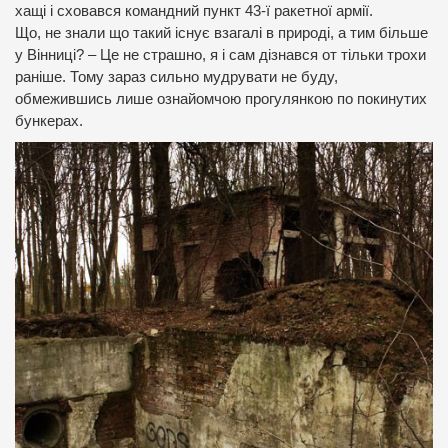
хащі і сховався командний пункт 43-ї ракетної армії.
Що, не знали що такий існує взагалі в природі, а тим більше
у Вінниці?
– Це не страшно, я і сам дізнався от тільки трохи
раніше.
Тому зараз сильно мудрувати не буду,
обмежившись лише ознайомчою прогулянкою по покинутих
бункерах.