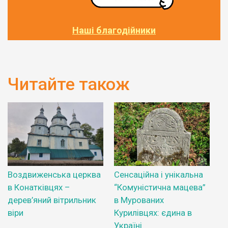
Наші благодійники
Читайте також
Воздвиженська церква
Сенсаційна і унікальна
в Конатківцях –
“Комуністична мацева”
дерев’яний вітрильник
в Мурованих
віри
Курилівцях: єдина в
Україні