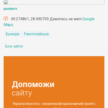
posterrr
49.274861, 28.490759 Дивитись на мапі
Google
Maps
Бункери
Ракетні війська
Блог admin
Допоможи
сайту
Україна Інкогніта - незалежний краєзнавчий проект,