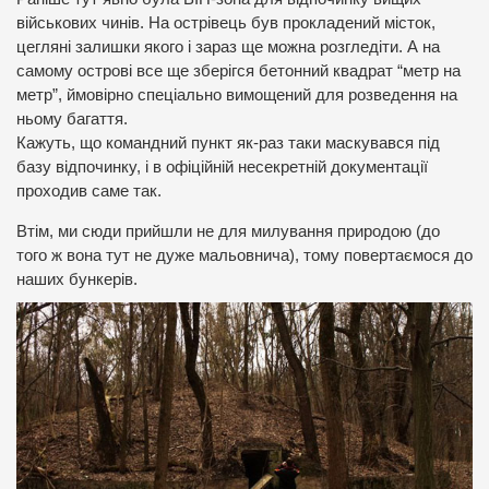
військових чинів.
На острівець був прокладений місток,
цегляні залишки якого і зараз ще можна розгледіти.
А на
самому острові все ще зберігся бетонний квадрат “метр на
метр”, ймовірно спеціально вимощений для розведення на
ньому багаття.
Кажуть, що командний пункт як-раз таки маскувався під
базу відпочинку, і в офіційній несекретній документації
проходив саме так.
Втім, ми сюди прийшли не для милування природою (до
того ж вона тут не дуже мальовнича), тому повертаємося до
наших бункерів.