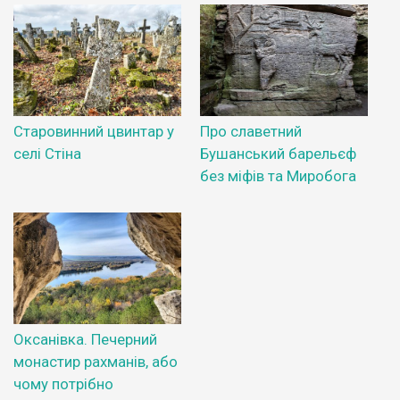
Старовинний цвинтар у
Про славетний
селі Стіна
Бушанський барельєф
без міфів та Миробога
Оксанівка. Печерний
монастир рахманів, або
чому потрібно