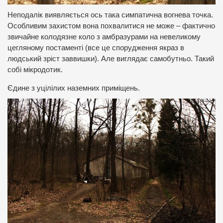
Неподалік виявляється ось така симпатична вогнева точка.
Особливим захистом вона похвалитися не може – фактично
звичайне колодязне коло з амбразурами на невеликому
цегляному постаменті (все це спорудження якраз в
людський зріст заввишки).
Але виглядає самобутньо.
Такий
собі мікродотик.
Єдине з уцілілих наземних приміщень.