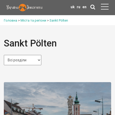
uk
ru
en
Головна
>
Міста та регіони
>
Sankt Pölten
Sankt Pölten