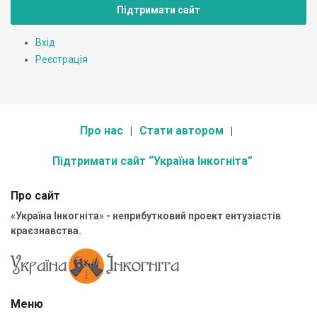
Підтримати сайт
Вхід
Реєстрація
Про нас
Стати автором
Підтримати сайт “Україна Інкогніта”
Про сайт
«Україна Інкогніта» - неприбутковий проект ентузіастів
краєзнавства.
Меню