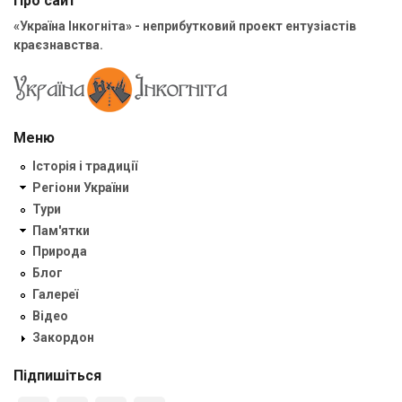
Про сайт
«Україна Інкогніта» - неприбутковий проект ентузіастів
краєзнавства.
Меню
Історія і традиції
Регіони України
Тури
Пам'ятки
Природа
Блог
Галереї
Відео
Закордон
Підпишіться