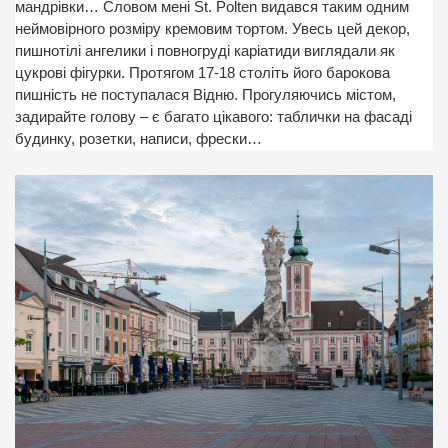
мандрівки… Словом мені St. Polten видався таким одним
неймовірного розміру кремовим тортом. Увесь цей декор,
пишнотілі ангелики і повногруді каріатиди виглядали як
цукрові фігурки. Протягом 17-18 століть його барокова
пишність не поступалася Відню. Прогуляючись містом,
задирайте голову – є багато цікавого: таблички на фасаді
будинку, розетки, написи, фрески…