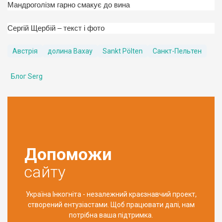
Мандроголізм гарно смакує до вина
Сергій Щербій – текст і фото
Австрія
долина Вахау
Sankt Pölten
Санкт-Пельтен
Блог Serg
Допоможи
сайту
Україна Інкогніта - незалежний краєзнавчий проект,
створений ентузіастами. Щоб працювати далі, нам
потрібна ваша підтримка.