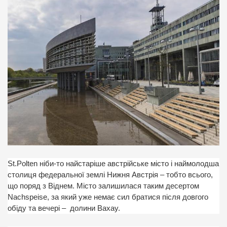
St.Polten ніби-то найстаріше австрійське місто і наймолодша
столиця федеральної землі Нижня Австрія – тобто всього,
що поряд з Віднем. Місто залишилася таким десертом
Nachspeise, за який уже немає сил братися після довгого
обіду та вечері –
долини Вахау.