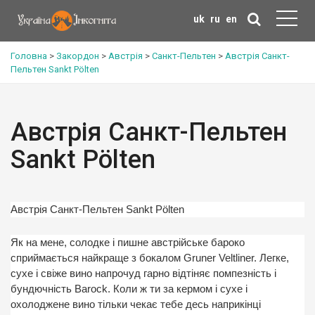
uk
ru
en
Головна
>
Закордон
>
Австрія
>
Санкт-Пельтен
>
Австрія Санкт-
Пельтен Sankt Pölten
Австрія Санкт-Пельтен
Sankt Pölten
Австрія Санкт-Пельтен Sankt Pölten
Як на мене, солодке і пишне австрійське бароко
сприймається найкраще з бокалом Gruner Veltliner. Легке,
сухе і свіже вино напрочуд гарно відтіняє помпезність і
бундючність Barock. Коли ж ти за кермом і сухе і
охолоджене вино тільки чекає тебе десь наприкінці