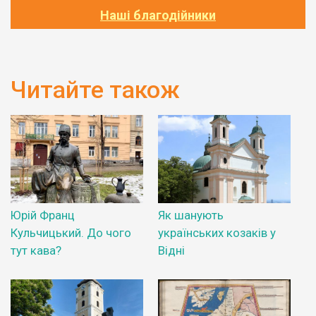
Наші благодійники
Читайте також
Юрій Франц
Як шанують
Кульчицький. До чого
українських козаків у
тут кава?
Відні