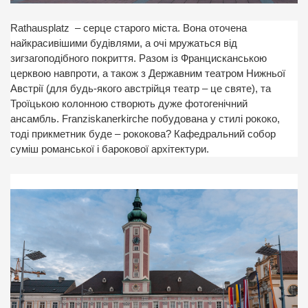
Rathausplatz
– серце старого міста. Вона оточена
найкрасивішими будівлями, а очі мружаться від
зигзагоподібного покриття. Разом із Францисканською
церквою навпроти, а також з Державним театром Нижньої
Австрії (для будь-якого австрійця театр – це святе), та
Троїцькою колонною створють дуже фотогенічний
ансамбль. Franziskanerkirche побудована у стилі рококо,
тоді прикметник буде – рококова? Кафедральний собор
суміш романської і барокової архітектури.