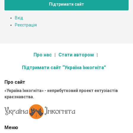
Підтримати сайт
Вхід
Реєстрація
Про нас
Стати автором
Підтримати сайт “Україна Інкогніта”
Про сайт
«Україна Інкогніта» - неприбутковий проект ентузіастів
краєзнавства.
Меню