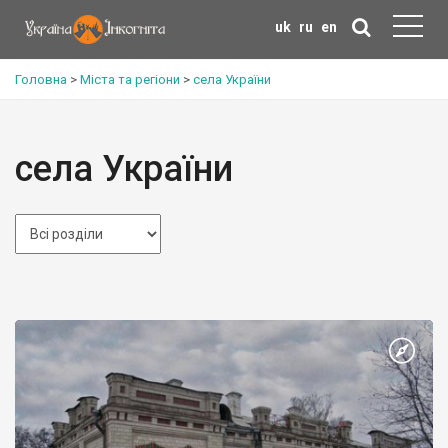
uk
ru
en
Головна
>
Міста та регіони
>
села України
села України