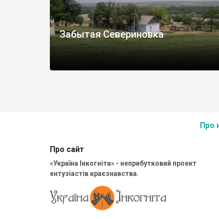
Забытая Севериновка
Про 
Про сайт
«Україна Інкогніта» - неприбутковий проект
ентузіастів краєзнавства.