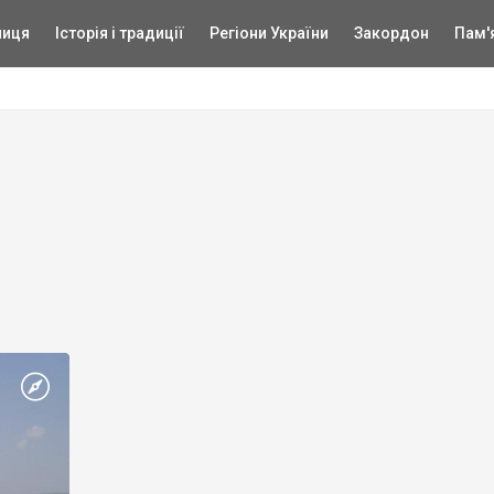
ниця
Історія і традиції
Регіони України
Закордон
Пам'