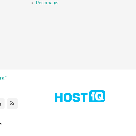
Реєстрація
та”
и