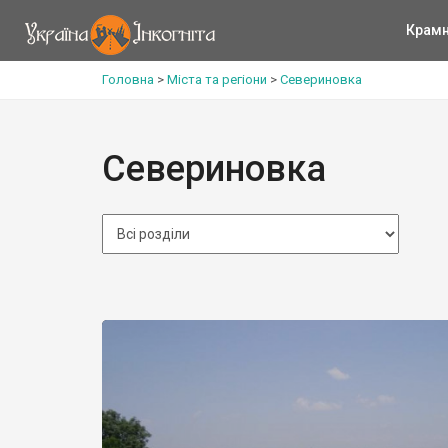
Крам
Головна
>
Міста та регіони
>
Севериновка
Севериновка