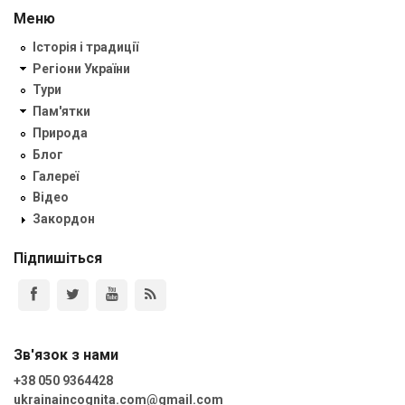
Меню
Історія і традиції
Регіони України
Тури
Пам'ятки
Природа
Блог
Галереї
Відео
Закордон
Підпишіться
Зв'язок з нами
+38 050 9364428
ukrainaincognita.com@gmail.com