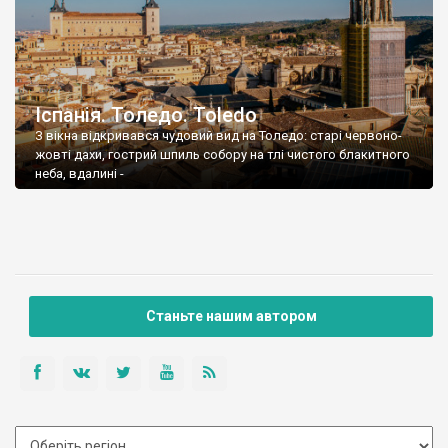
Іспанія. Толедо. Toledo
З вікна відкривався чудовий вид на Толедо: старі червоно-
жовті дахи, гострий шпиль собору на тлі чистого блакитного
неба, вдалині -
Станьте нашим автором