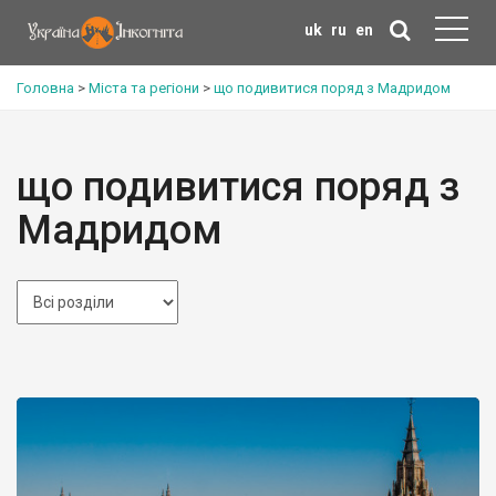
uk
ru
en
Головна
>
Міста та регіони
>
що подивитися поряд з Мадридом
що подивитися поряд з
Мадридом