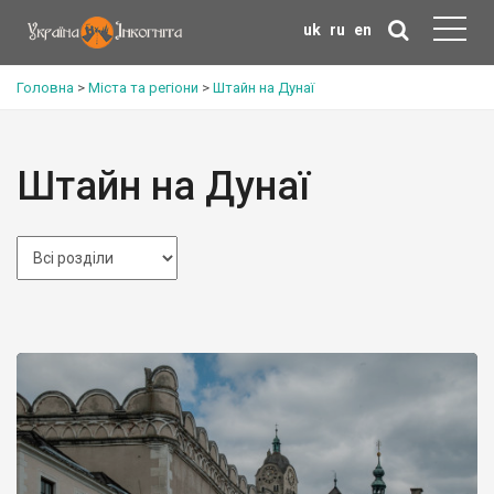
uk
ru
en
Головна
>
Міста та регіони
>
Штайн на Дунаї
Штайн на Дунаї