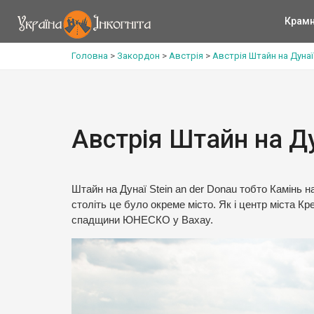
Крам
Головна
>
Закордон
>
Австрія
>
Австрія Штайн на Дунаї 
Австрія Штайн на Ду
Штайн на Дунаї Stein an der Donau тобто Камінь н
століть це було окреме місто. Як і центр міста К
спадщини ЮНЕСКО у Вахау.