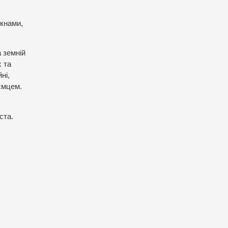
ікнами,
 земній
х та
ні,
ємцем.
ста.