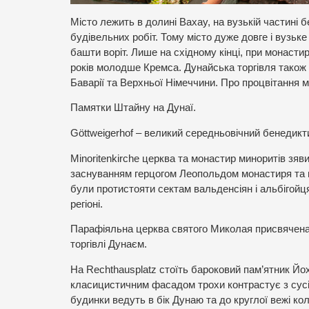
Місто лежить в долині Вахау, на вузькій частині 
будівельних робіт. Тому місто дуже довге і вузьке
башти воріт. Лише на східному кінці, при монаст
років молодше Кремса. Дунайська торгівля також
Баварії та Верхньої Німеччини. Про процвітання м
Памятки Штайну на Дунаї.
Göttweigerhof – великий середньовічний бенедик
Minoritenkirche церква та монастир миноритів зяв
заснуванням герцогом Леопольдом монастиря та церк
були протистояти сектам вальденсіян і альбігой
регіоні.
Парафіяльна церква святого Миколая присвячена 
торгівлі Дунаєм.
На Rechthausplatz стоїть бароковий пам’ятник Йо
класицистичним фасадом трохи контрастує з сусі
будинки ведуть в бік Дунаю та до круглої вежі к