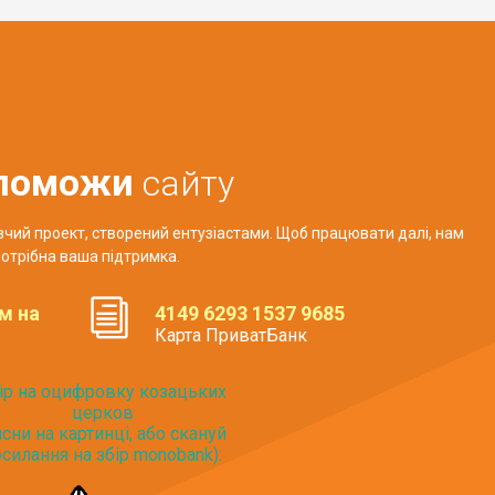
поможи
сайту
авчий проект, створений ентузіастами. Щоб працювати далі, нам
отрібна ваша підтримка.
м на
4149 6293 1537 9685
Карта ПриватБанк
ір на оцифровку козацьких
церков
исни на картинці, або скануй
силання на збір monobank):