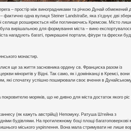
берега – простір між виноградниками та річкою Дунай обмежений 
 – фактично одна вулиця Steiner Landstraße, яка з’єднує дві збер
ирі селище розширюється ніби поглинаючись Кремсом. Місто лише
 була вирішальною для формування міста – вино експортувалос
іста нагадують багаті, прикрашені портали, фігури та фрески буд
тинського монастир.
илися ще за життя засновника ордену св. Франциска разом із
ви міноритів у Відні. Так само, як і домініканці в Кремсі, вони
цям, які спочатку успішно поширювали своє вчення в Дунайськом
покровителю моряків, що не дивно для міста достаток якого ріс
ханнесу (як кажуть австрійці) Непомуку. Ратуша Штейна з
дніми будівлями. На протилежному боці площі багатоповерхові м
олишнього міського укріплення. Вона мала стримувати не лише в