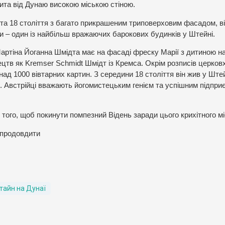
рита від Дунаю високою міською стіною.
ста 18 століття з багато прикрашеним триповерховим фасадом, в
– один із найбільш вражаючих барокових будинків у Штейні.
артіна Йоганна Шмідта має на фасаді фреску Марії з дитиною на
ецтв як Kremser Schmidt Шмідт із Кремса. Окрім розписів церков
онад 1000 вівтарних картин. З середини 18 століття він жив у Штей
. Австрійці вважають йогомистецьким генієм та успішним підпри
і того, щоб покинути помпезний Відень заради цього крихітного мі
 продовдити
тайн на Дунаї