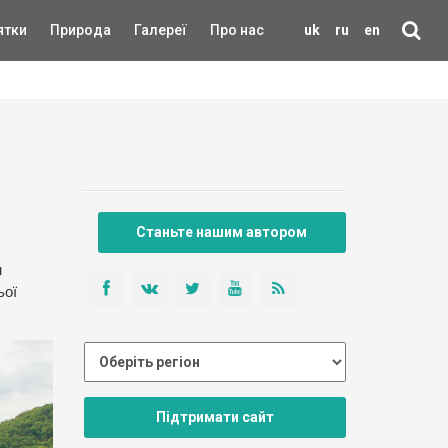
ятки
Природа
Галереї
Про нас
uk
ru
en
Станьте нашим автором
м
ьої
Підтримати сайт