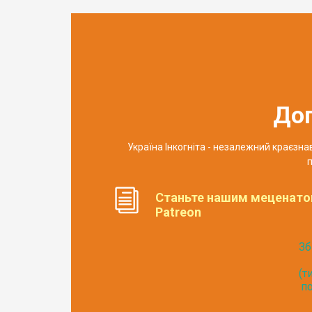
До
Україна Інкогніта - незалежний краєзн
п
Станьте нашим меценато
Patreon
Зб
(т
по