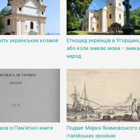
ють українських козаків
Етноцид українців в Угорщині,
або коли зникає мова – зникає
народ
ків із Пам’ятної книги
Подвиг Марка Якимовського 
італійських хроніках