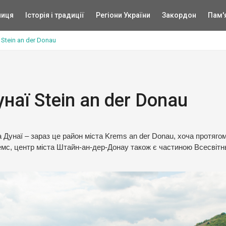
ниця
Історія і традиції
Регіони України
Закордон
Пам'
Stein an der Donau
наї Stein an der Donau
а Дунаї – зараз це район міста Krems an der Donau, хоча протяго
ремс, центр міста Штайн-ан-дер-Донау також є частиною Всесвітн