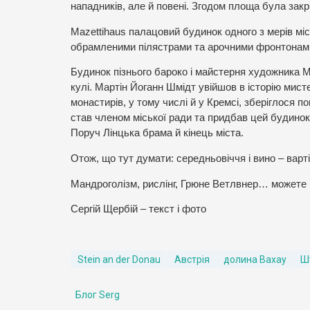
нападників, але й повені. Згодом площа була зак
Mazettihaus палацовий будинок одного з мерів мі
обрамленими пілястрами та арочними фронтонами 
Будинок пізнього бароко і майстерня художника М
кулі. Мартін Йоганн Шмідт увійшов в історію мист
монастирів, у тому числі й у Кремсі, зберіглося п
став членом міської ради та придбав цей будинок
Поруч Лінцька брама й кінець міста.
Отож, що тут думати: середньовіччя і вино – варт
Мандроголізм, рислінг, Грюне Ветлвнер… можете
Сергій Щербій – текст і фото
Stein an der Donau
Австрія
долина Вахау
Ш
Блог Serg