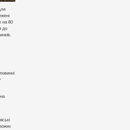
для
ежені
 на 80
я до
инків.
 повинні
у
 на
іські
орожих