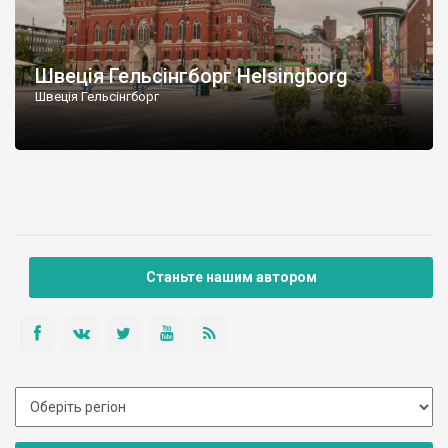
Швеція Гельсінгборг Helsingborg
Швеція Гельсінгборг
Станьте нашим автором