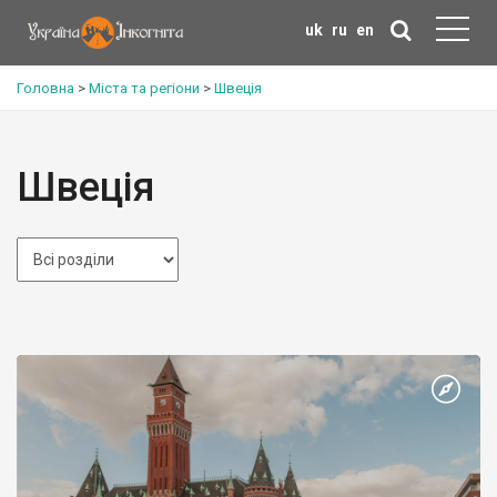
uk
ru
en
Головна
>
Міста та регіони
>
Швеція
Швеція