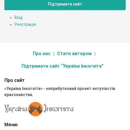
Підтримати сайт
Вхід
Реєстрація
Про нас
Стати автором
Підтримати сайт “Україна Інкогніта”
Про сайт
«Україна Інкогніта» - неприбутковий проект ентузіастів
краєзнавства.
Меню