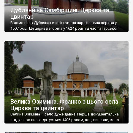
Дубляни на Самбірщині. Церква та
цвинтар
Відомо що в Дублянах вже існувала парафіяльна церква у
1507 році. Ця церква згоріла у 1624 році під час татарської
навали. У 1660 році була збудована нова дерев’яна церква,
яка у 1693 році отримала привілей від польського короля Яна
ІІІ Собєського. У 1860 — 1863 роках замість неї зведено
теперішню дерев’яну церкву, за пароха Василя […]
Велика Озимина. Франко з цього села.
Церква та цвинтар
Велика Озимина – село дуже давнє. Перша документальна
згадка про нього датується 1406 роком, але, напевне, воно
ще старіше. Колись було центром волості, великим селом,
але в часи срср потрапило у розряд неперспективних і