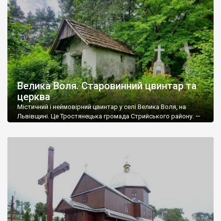
Велика Воля. Старовинний цвинтар та
церква
Містичний і неймовірний цвинтар у селі Велика Воля, на
Львівщині. Це Тростянецька громада Стрийського району. —
Цей цвинтар – черговий музей під відкритим небом, хоча його
і не музеєфіковано. Імовірно тутешні майстри колись
отримали знання і уміння від Демнянської школи обробки
каменю. Подібність до хрестів із Демні велика, а відстань від
Демні до Великої Волі […]