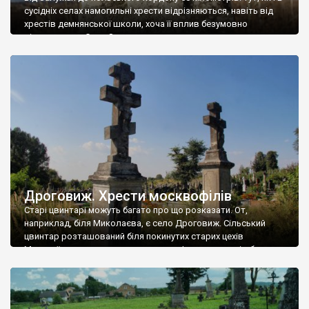
сусідніх селах намогильні хрести відрізняються, навіть від
хрестів демнянської школи, хоча її вплив безумовно
відчувається. Село Залужани досить давнє – перша згадка
датується 1537 роком, коли королева Бона Сфорца викупила
його у свою економію. Тоді (і до 1965 року) село називалося
Татари. Від дуже […]
Дроговиж. Хрести москвофілів
Старі цвинтарі можуть багато про що розказати. От,
наприклад, біля Миколаєва, є село Дроговиж. Сільський
цвинтар розташований біля покинутих старих цехів
Миколаївського цементного заводу. І власне зовсім близько
від величезних труб, у височезній кропиві, ми знайшли
найстарішу частину цвинтаря. Нас здалеку здивували кам’яні
хрести, не схожі на хрести у сусідніх селах. Православні, із
косою перетинкою, […]