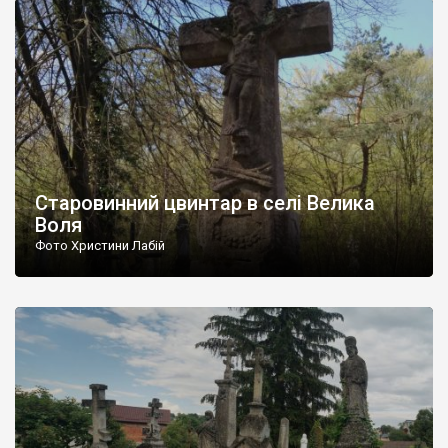
занепало. Нині тут мешкає менше ніж 250 осіб. З цього села
батько, дід та прадід Івана Франка. Можна назвати це село […]
Старовинний цвинтар в селі Велика
Воля
Фото Христини Лабій