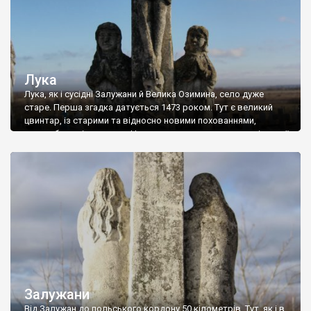
Лука
Лука, як і сусідні Залужани й Велика Озимина, село дуже
старе. Перша згадка датується 1473 роком. Тут є великий
цвинтар, із старими та відносно новими похованнями,
надгробками і хрестами. Часто на могилах стоять гарні статуї
святих; є немало хрестів, які охороняють фігурки святих чи
янголів. Інколи такі фігурки стоять біля підніжжя хреста, а
інколи ще […]
Залужани
Від Залужан до польського кордону 50 кілометрів. Тут, як і в