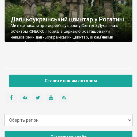
Давньоукраїнський цвинтар у Рогатині
Ми вже писали про дерев’яну церкву Святого Духа, яка є
об’єктом ЮНЕСКО. Поряд із церквою розташований
неймовірний давньоукраїнський цвинтар, із кам’яними
надгробками 18-19 століття. Фото Романа Маленкова.
Станьте нашим автором