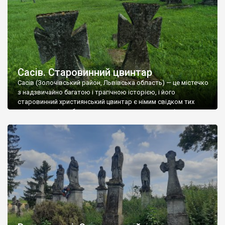
Сасів. Старовинний цвинтар
Сасів (Золочівський район, Львівська область) — це містечко
з надзвичайно багатою і трагічною історією, і його
старовинний християнський цвинтар є німим свідком тих
часів, коли місто було важливим торговим та ремісничим
осередком. Старовинний цвинтар розташований на околиці
села. Він є багатоконфесійним, що було характерно для
галицьких містечок: тут збереглися поховання як українців
(греко-католиків), так і […]