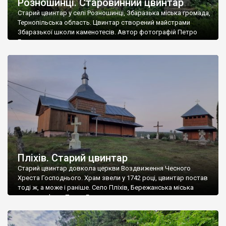
Розношинці. Старовинний цвинтар
Старий цвинтар у селі Розношинці, Збаразька міська громада,
Тернопільська область. Цвинтар створений майстрами
Збаразької школи каменотесів. Автор фотографій Петро
Грушко.
Пліхів. Старий цвинтар
Старий цвинтар довкола церкви Воздвиження Чесного
Хреста Господнього. Храм звели у 1742 році, цвинтар постав
тоді ж, а може і раніше. Село Пліхів, Бережанська міська
громада. Фото Петра Грушка.