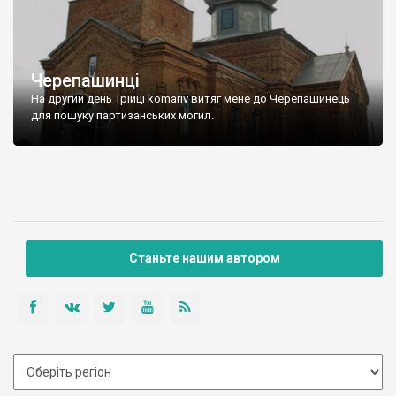
Черепашинці
На другий день Трійці komariv витяг мене до Черепашинець
для пошуку партизанських могил.
Станьте нашим автором