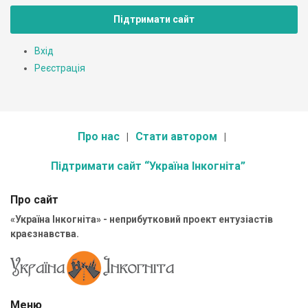
Підтримати сайт
Вхід
Реєстрація
Про нас
Стати автором
Підтримати сайт “Україна Інкогніта”
Про сайт
«Україна Інкогніта» - неприбутковий проект ентузіастів
краєзнавства.
Меню