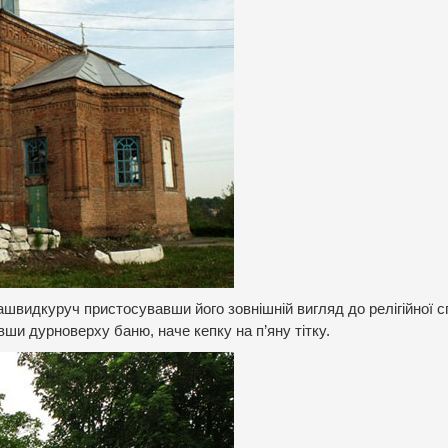
нашвидкуруч пристосувавши його зовнішній вигляд до релігійної с
ши дурноверху баню, наче кепку на п’яну тітку.