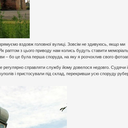
рямуємо вздовж головної вулиці. Зовсім не здивуюсь, якщо ми
к раптом з цього приводу нам колись будуть ставити меморіал
ови – бо це була перша споруда, на яку я розчохлив свого фотоа
те регулярно справляти службу йому довелося недовго. Судячи і
 куполів і пристосували під склад, перекривши усю споруду руб