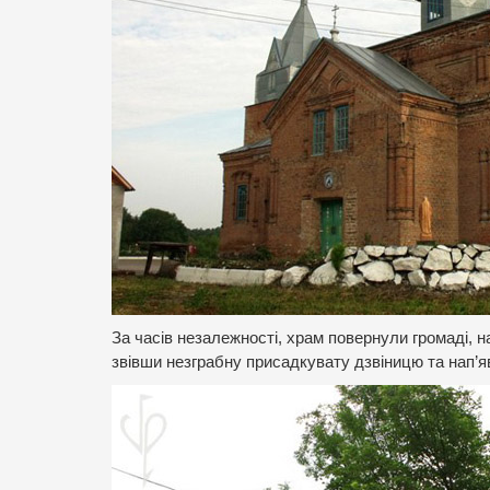
За часів незалежності, храм повернули громаді, 
звівши незграбну присадкувату дзвіницю та нап’яв