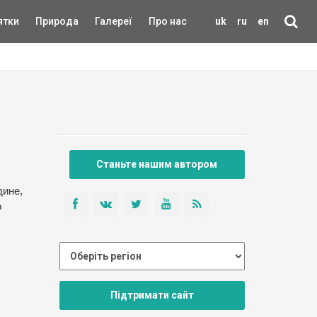
ятки
Природа
Галереї
Про нас
uk
ru
en
Станьте нашим автором
дине,
о
Підтримати сайт