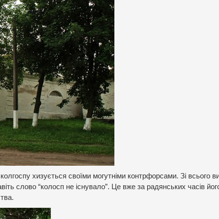
колгоспу хизується своїми могутніми контрфорсами. Зі всього в
іть слово “колосп не існувало”. Це вже за радянських часів йог
тва.