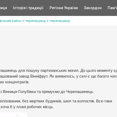
ниця
Історія і традиції
Регіони України
Закордон
Пам'
вський район
>
Черепашинці
>
Черепашинці
пашинець для пошуку партизанських могил. До цього моменту є
ташований завод Вінніфрут. Як виявилось, у селі є ще багато чог
них концентратів.
сі Вінниця-Голубівка та прямуємо до Черепашинець.
ілізованим, без мертвих будинків, шкіл та колгоспів. Все-таки
 хоча б у плані робочих місць.