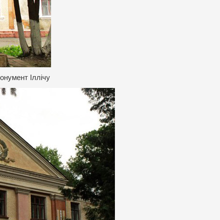
онумент Іллічу