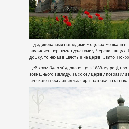
Під здивованими поглядами місцевих мешканців п
виявились першими туристами у Черепашинцях. Я
дошку, то нехай вішають її на церкві Святої Покр
Цей храм було збудовано ще в 1888-му році, про
зовнішнього вигляду, за союзу церкву позбавили
від якого і досі лишились чорні патьоки на стінах.