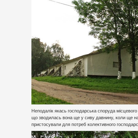
Неподалік якась господарська споруда місцевого 
що зводилась вона ще у сиву давнину, коли ще нав
пристосували для потреб колективного господарс