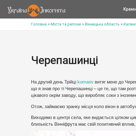
Крам
Головна
>
Міста та регіони
>
Вінницька область
>
Калині
Черепашинці
На другий день Трійці
komariv
витяг мене до Чере
що я знав про ті Черепашинці – це те, що там роз
цікавого окрім заводу, що виробляє соки з інозем
Отож, займаємо зранку місця коло вікон в автобу
Виходимо в центрі села, яке видається цілком цив
близькість Вінніфрута має свій позитивний вплив,