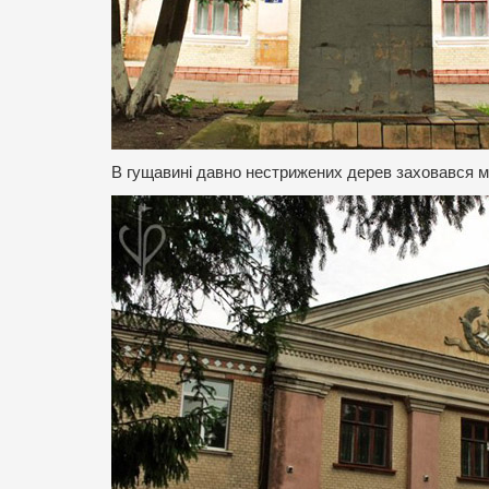
В гущавині давно нестрижених дерев заховався м