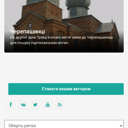
Черепашинці
На другий день Трійці komariv витяг мене до Черепашинець
для пошуку партизанських могил.
Станьте нашим автором