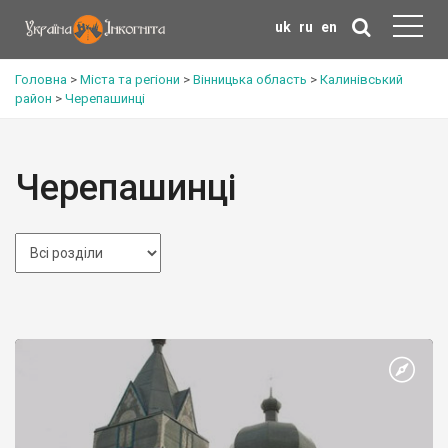
uk
ru
en
Головна
>
Міста та регіони
>
Вінницька область
>
Калинівський
район
>
Черепашинці
Черепашинці