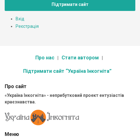
Підтримати сайт
Вхід
Реєстрація
Про нас
Стати автором
Підтримати сайт “Україна Інкогніта”
Про сайт
«Україна Інкогніта» - неприбутковий проект ентузіастів
краєзнавства.
Меню