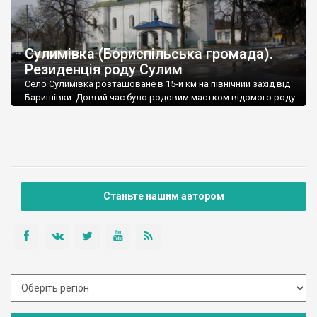
Сулимівка (Бориспільська громада).
Резиденція роду Сулим
Село Сулимівка розташоване в 15-и км на північний захід від
Баришівки. Довгий час було родовим маєтком відомого роду
Сулим.
Станьте нашим автором