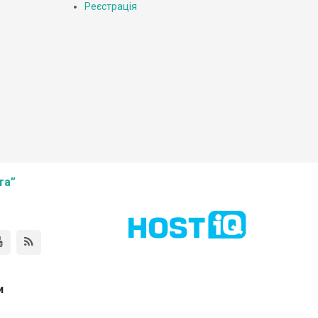
Реєстрація
та”
и