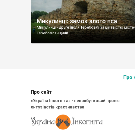
Микулинці: замок злого пса
Микулинці - друге після Теребовлі за цікавістю місте
Теребовлянщини.
Про 
Про сайт
«Україна Інкогніта» - неприбутковий проект
ентузіастів краєзнавства.