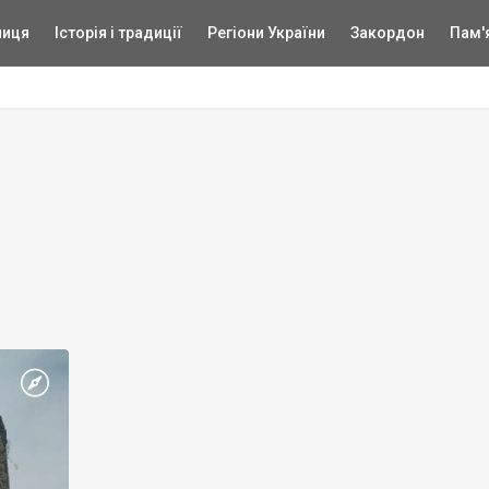
ниця
Історія і традиції
Регіони України
Закордон
Пам'