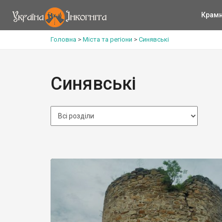
Крам
Головна
>
Міста та регіони
>
Синявські
Синявські