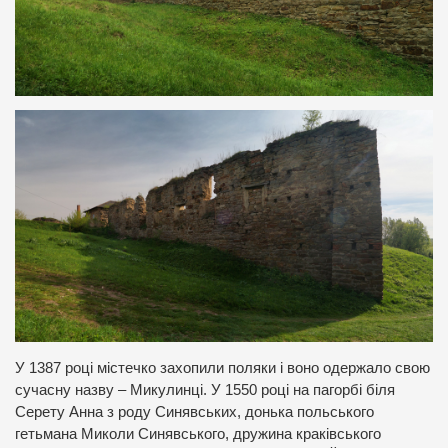
У 1387 році містечко захопили поляки і воно одержало свою
сучасну назву – Микулинці. У 1550 році на пагорбі біля
Серету Анна з роду Синявських, донька польського
гетьмана Миколи Синявського, дружина краківського