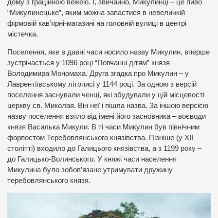
дому з граційною вежею. І, звичайно, Микулинці – це пиво
“Микулинецьке”, яким можна запастися в невеличкій
фірмовій кав’ярні-магазині на головній вулиці в центрі
містечка.
Поселення, яке в давні часи носило назву Микулин, вперше
зустрічається у 1096 році “Повчанні дітям” князя
Володимира Мономаха. Друга згадка про Микулин – у
Лаврентіївському літописі у 1144 році. За одною з версій
поселення заснували ченці, які збудували у цій місцевості
церкву св. Миколая. Він неї і пішла назва. За іншою версією
назву поселення взяло від імені його засновника – воєводи
князя Василька Микули. В ті часи Микулин був північним
форпостом Теребовлянського князівства. Пізніше (у ХІІ
столітті) входило до Галицього князівства, а з 1199 року –
до Галицько-Волинського. У княжі часи населення
Микулина було зобов’язане утримувати дружину
теребовлянського князя.