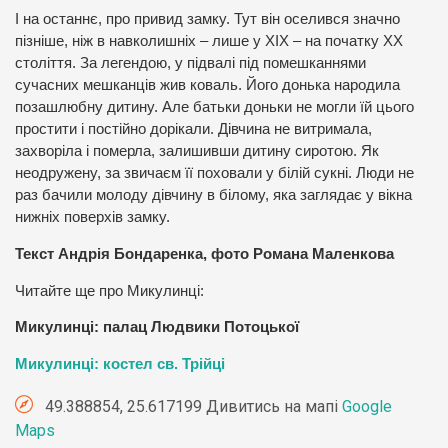
І на останнє, про привид замку. Тут він оселився значно
пізніше, ніж в навколишніх – лише у ХІХ – на початку ХХ
століття. За легендою, у підвалі під помешканнями
сучасних мешканців жив коваль. Його донька народила
позашлюбну дитину. Але батьки доньки не могли їй цього
простити і постійно дорікали. Дівчина не витримала,
захворіла і померла, залишивши дитину сиротою. Як
неодружену, за звичаєм її поховали у білій сукні. Люди не
раз бачили молоду дівчину в білому, яка заглядає у вікна
нижніх поверхів замку.
Текст Андрія Бондаренка, фото Романа Маленкова
Читайте ще про Микулинці:
Микулинці: палац Людвики Потоцької
Микулинці: костел св. Трійці
49.388854, 25.617199 Дивитись на мапі
Google
Maps