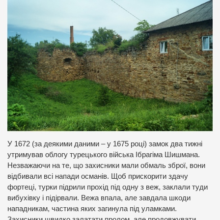
У 1672 (за деякими даними – у 1675 році) замок два тижні
утримував облогу турецького війська Ібрагіма Шишмана.
Незважаючи на те, що захисники мали обмаль зброї, вони
відбивали всі напади османів. Щоб прискорити здачу
фортеці, турки підрили прохід під одну з веж, заклали туди
вибухівку і підірвали. Вежа впала, але завдала шкоди
нападникам, частина яких загинула під уламками.
Захисники швидко залатати пролом, але продовжувати