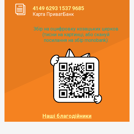
4149 6293 1537 9685
Карта ПриватБанк
Збір на оцифровку козацьких церков
(тисни на картинці, або скануй
посилання на збір monobank):
Наші благодійники