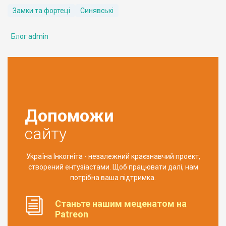
Замки та фортеці
Синявські
Блог admin
Допоможи
сайту
Україна Інкогніта - незалежний краєзнавчий проект,
створений ентузіастами. Щоб працювати далі, нам
потрібна ваша підтримка.
Станьте нашим меценатом на
Patreon