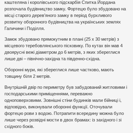
каштеляна і королівського підскарбія Спитка Йордана
розпочала будівництво замку. Фортецю було збудовано на
місці старого дерев’яного замку в період бурхливого
розвитку оборонного будівництва на українських землях
Галичини і Поділля.
Замок збудовано прямокутним в плані (25 х 30 метрів) з
місцевого теребовлянського пісковику. По кутах він мав 4
двоярусні вежі діаметром до 6 метрів, з яких збереглися
лише дві – північно-західна та південно-східна.
Оборонні мури, які збереглися лише частково, мають
товщину біля 2 метрів.
Внутрішній двір по периметру був забудований житловими і
господарськими приміщеннями, переважно
одноповерховими. Зовнішні стіни будинків мали бійниці і,
відповідно, виконували оборонні функції. Оточували
фортецю рови з водою. Потрапити всередину можна було
лише через розвідні мости в двох брамах: із західного і зі
східного боків.