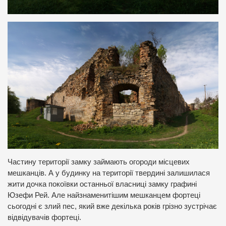
Частину території замку займають огороди місцевих
мешканців. А у будинку на території твердині залишилася
жити дочка покоївки останньої власниці замку графині
Юзефи Рей. Але найзнаменитішим мешканцем фортеці
сьогодні є злий пес, який вже декілька років грізно зустрічає
відвідувачів фортеці.