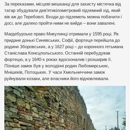
За переказами, місцеві мешканці для захисту містечка від
татар збудували дев’ятикілометровий підземний хід, який
вів аж до Теребовлі. Входи до підземель можна побачити і
досі, але далеко пройти ними не вийде – вони завалені.
Магдебурзьке право Микулинці отримали у 1595 році. Як
придане донькі Синявських, Софії, фортеця перейшла до
родини Зборовських, а у 1627 році – до коронного гетьмана
Станіслава Конєцпольського. Останній перебудував
фортецю, а у 1640-х роках вдосконалив і розширив її.
Пізніше замок був у володінні родин Любомирських,
Мнішеків, Потоцьких. У часи Хмельниччини замок
руйнували козаки, але власники його відновлювали.