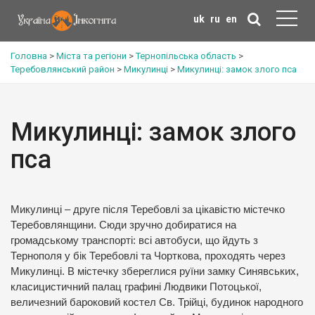
uk
ru
en
Головна
>
Міста та регіони
>
Тернопільська область
>
Теребовлянський район
>
Микулинці
>
Микулинці: замок злого пса
Микулинці: замок злого
пса
Микулинці – друге після Теребовлі за цікавістю містечко
Теребовлянщини. Сюди зручно добиратися на
громадському транспорті: всі автобуси, що йдуть з
Тернополя у бік Теребовлі та Чорткова, проходять через
Микулинці. В містечку збереглися руїни замку Синявських,
класицистичний палац графині Людвики Потоцької,
величезний бароковий костел Св. Трійці, будинок народного