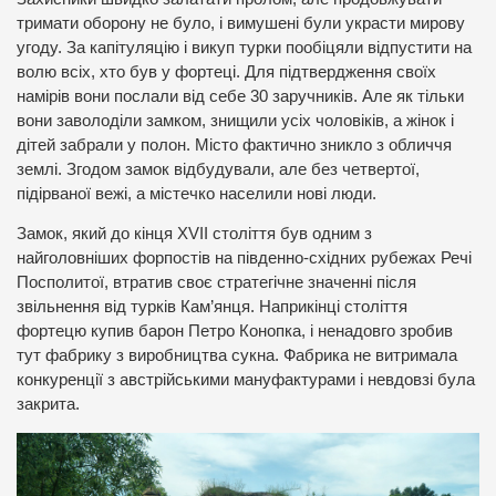
тримати оборону не було, і вимушені були украсти мирову
угоду. За капітуляцію і викуп турки пообіцяли відпустити на
волю всіх, хто був у фортеці. Для підтвердження своїх
намірів вони послали від себе 30 заручників. Але як тільки
вони заволоділи замком, знищили усіх чоловіків, а жінок і
дітей забрали у полон. Місто фактично зникло з обличчя
землі. Згодом замок відбудували, але без четвертої,
підірваної вежі, а містечко населили нові люди.
Замок, який до кінця XVII століття був одним з
найголовніших форпостів на південно-східних рубежах Речі
Посполитої, втратив своє стратегічне значенні після
звільнення від турків Кам’янця. Наприкінці століття
фортецю купив барон Петро Конопка, і ненадовго зробив
тут фабрику з виробництва сукна. Фабрика не витримала
конкуренції з австрійськими мануфактурами і невдовзі була
закрита.