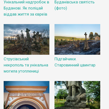
Унікальний надгробок в
Буданівська святість
Буданові. Як поліцай
(фото)
віддав життя за євреїв
Струсівський
Підгайчики.
некрополь та унікальна
Старовинний цвинтар
могила утоплениці