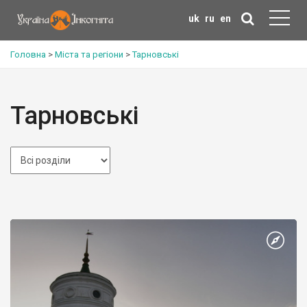
uk
ru
en
Головна
>
Міста та регіони
>
Тарновські
Тарновські