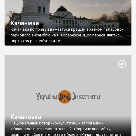
Качанівка
Качанівка по праву вважається кращим зразком палацово-
паркового ансамблю на Лівобережжі. Щоб пересвідчитись –
варто хоч раз побувати тут.
Качановка
Национальный историко-культурный заповедник
«Качановка» - это единственный в Украине ансамбль,
сохранившийся во всем его объеме. «Качановка» сочетает