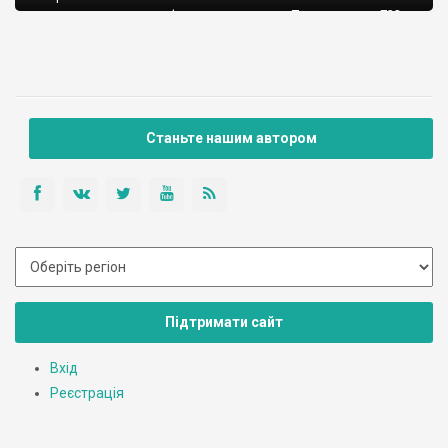
регулярную и ландшафтную планировки. Территория – 732
га. Масштабы заповедника увеличивают его
значимость.Свое название усадьба получила от имени
хозяина-майора М.Качановского,но основателем усадьбы и
первым ее владельцем был Ф.Болгарин и у него усадьбу
купил М.Кочановский. В 1771—1808 гг. владельцем Качановки
был генерал-фельдмаршал граф П.Румянцев-Задунайский и
Станьте нашим автором
его сын. С 1824 по 1866 г.
Підтримати сайт
Вхід
Реєстрація