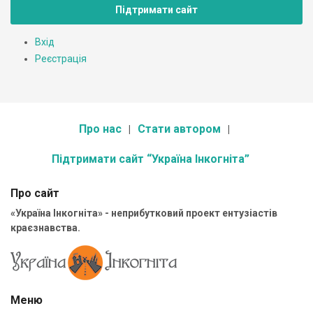
Підтримати сайт
Вхід
Реєстрація
Про нас
Стати автором
Підтримати сайт “Україна Інкогніта”
Про сайт
«Україна Інкогніта» - неприбутковий проект ентузіастів
краєзнавства.
Меню