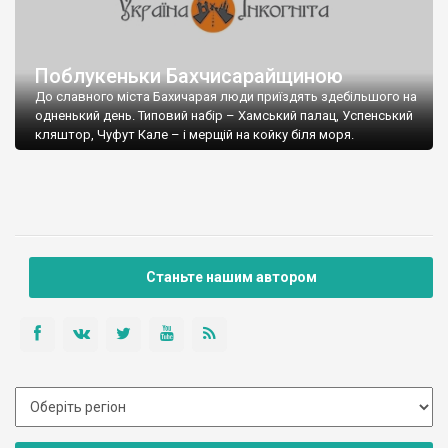
Поблукеньки Бахчисарайщиною
До славного міста Бахичарая люди приїздять здебільшого на
одненький день. Типовий набір – Хамський палац, Успенський
кляштор, Чуфут Кале – і мерщій на койку біля моря.
Воно то і непогано, адже такі речі як Тепе Кермен, Киз Кермен
та Качі Кальйон залишаються поза увагою курортників і
можна собі шпацирувати в тиші і затишку.
Добре, коли є атлас Криму. Така собі книжечка з усіма горами,
зі стоянками, з маршрутами. І мірило нічогеньке - 1:50 000.
Станьте нашим автором
Але практика показує, що надзвичайно корисно мати під
рукою ще й ось такий путівничок для бльондинок: