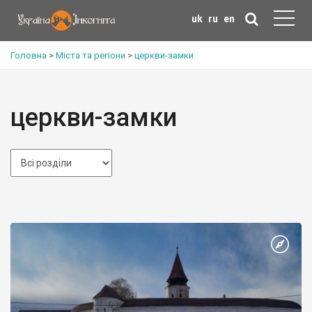
uk
ru
en
Головна
>
Міста та регіони
>
церкви-замки
церкви-замки