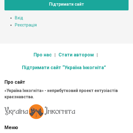
Підтримати сайт
Вхід
Реєстрація
Про нас
Стати автором
Підтримати сайт “Україна Інкогніта”
Про сайт
«Україна Інкогніта» - неприбутковий проект ентузіастів
краєзнавства.
Меню