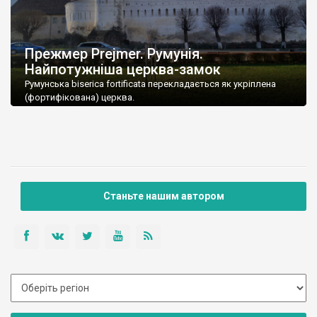
Прежмер Prejmer. Румунія.
Найпотужніша церква-замок
Румунська biserica fortificata перекладається як укріплена
(фортифікована) церква.
Станьте нашим автором