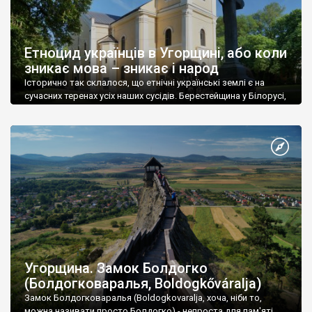
Етноцид українців в Угорщині, або коли
зникає мова – зникає і народ
Історично так склалося, що етнічні українські землі є на
сучасних теренах усіх наших сусідів. Берестейщина у Білорусі,
Лемківщина, Бойківщина та Підляшшя у Польщі, Пряшівщина
у Словаччині, Мармарош та Буковина в Румунії, Придністров’я
в Молдові, Стародубщина та Східна Слобожанщина на росії.
Ну це ніби знають усі. А от як так сталося, що немає етнічних
земель українців […]
Угорщина. Замок Болдогко
(Болдогковаралья, Boldogkőváralja)
Замок Болдогковаралья (Boldogkovaralja, хоча, ніби то,
можна називати просто Болдогко) - непроста для пам'яті