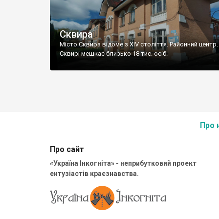
Сквира
Місто Сквира відоме з XIV століття. Районний центр. 
Сквирі мешкає близько 18 тис. осіб.
Про 
Про сайт
«Україна Інкогніта» - неприбутковий проект
ентузіастів краєзнавства.