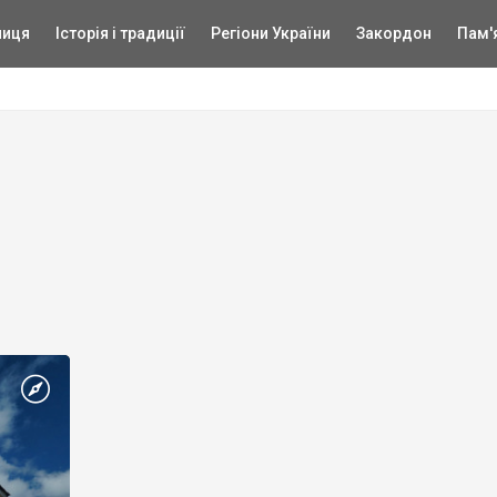
ниця
Історія і традиції
Регіони України
Закордон
Пам'