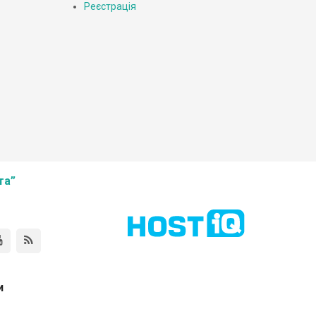
Реєстрація
та”
и