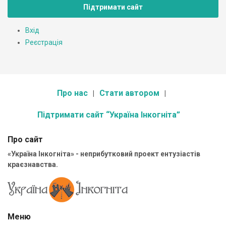
Підтримати сайт
Вхід
Реєстрація
Про нас
Стати автором
Підтримати сайт “Україна Інкогніта”
Про сайт
«Україна Інкогніта» - неприбутковий проект ентузіастів
краєзнавства.
Меню