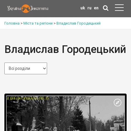
uk
ru
en
Головна
>
Міста та регіони
>
Владислав Городецький
Владислав Городецький