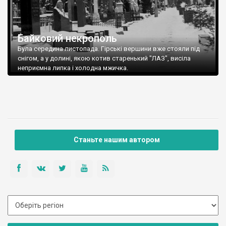
Байковий некрополь
Була середина листопада. Гірські вершини вже стояли під
снігом, а у долині, якою котив старенький "ЛАЗ", висіла
неприємна липка і холодна мжичка.
Станьте нашим автором