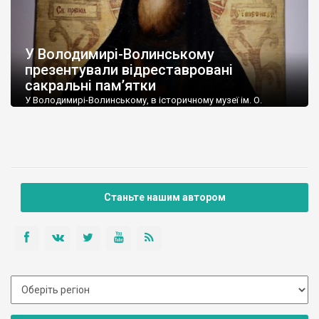
У Володимирі-Волинському
презентували відреставровані
сакральні пам’ятки
У Володимирі-Волинському, в історичному музеї ім. О.
Дверницького, відкрилася виставка відреставрованих
предметів сакрального мистецтва XVIII-XIX ст. У виставці
представлені ікони, скульптури та дерев’яний хрест із
надписами. Це партія відреставрованих експонатів, яку
нещодавно передали музею працівники Львівської філії
Національного науково-дослідного реставраційного центру.
Як зазначив директор історичного музею Володимир
Станьте нашим автором
Стемковський, співпраця з львівськими реставраторами
розпочалась більше 10 років […]