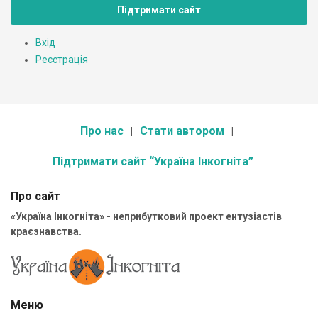
Підтримати сайт
Вхід
Реєстрація
Про нас
Стати автором
Підтримати сайт “Україна Інкогніта”
Про сайт
«Україна Інкогніта» - неприбутковий проект ентузіастів
краєзнавства.
Меню