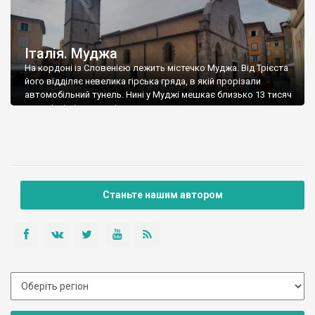
Італія. Муджа
На кордоні із Словенією лежить містечко Муджа. Від Трієста
його відділяє невелика гірська гряда, в якій прорізали
автомобільний тунель. Нині у Муджі мешкає близько 13 тисяч
жителів, і місто зовсім невелике, хоча погуляти тут є де –
прекрасне морське узбережжя та чудова венеціанська
забудова, із замком на пагорбі. Муджа з’явилася у 8-7 ст. до
н.е. […]
Станьте нашим автором