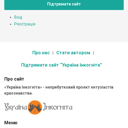
Підтримати сайт
Вхід
Реєстрація
Про нас
Стати автором
Підтримати сайт “Україна Інкогніта”
Про сайт
«Україна Інкогніта» - неприбутковий проект ентузіастів
краєзнавства.
Меню