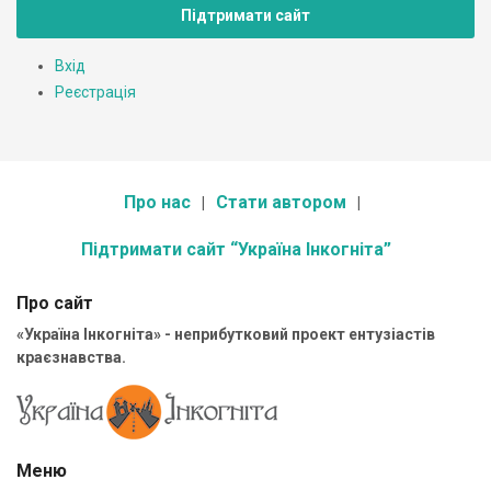
Підтримати сайт
Вхід
Реєстрація
Про нас
Стати автором
Підтримати сайт “Україна Інкогніта”
Про сайт
«Україна Інкогніта» - неприбутковий проект ентузіастів
краєзнавства.
Меню