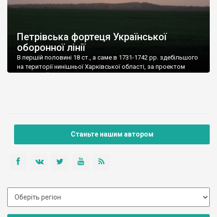
Петрівська фортеця Української
оборонної лінії
В першій половині 18 ст., а саме в 1731-1742 рр. здебільшого
на території нинішньої Харківської області, за проектом
генерала Йоганна Вейсбаха, зводиться так звана Українська
оборонна лінія, військово-інженерна система земляних
укріплень, що слугувала для захисту південних кордонів
Російської імперії від набігів кримських та ногайських татар, а
іноді й турків. Лінія складалася з 16 фортець з […]
Станьте нашим автором