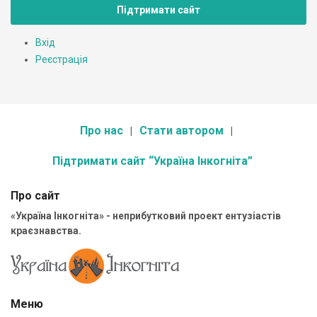
Підтримати сайт
Вхід
Реєстрація
Про нас
Стати автором
Підтримати сайт “Україна Інкогніта”
Про сайт
«Україна Інкогніта» - неприбутковий проект ентузіастів
краєзнавства.
Меню