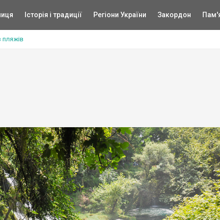
ниця
Історія і традиції
Регіони України
Закордон
Пам'
з пляжів