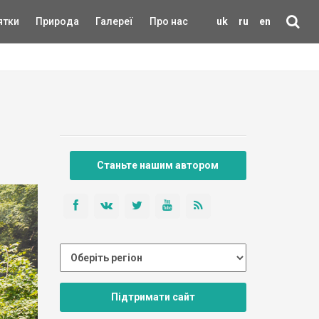
ятки
Природа
Галереї
Про нас
uk
ru
en
Станьте нашим автором
Підтримати сайт