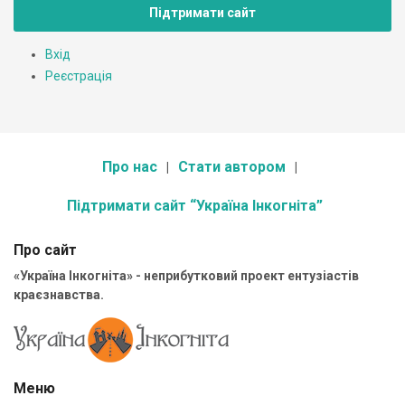
Підтримати сайт
Вхід
Реєстрація
Про нас
Стати автором
Підтримати сайт “Україна Інкогніта”
Про сайт
«Україна Інкогніта» - неприбутковий проект ентузіастів
краєзнавства.
Меню