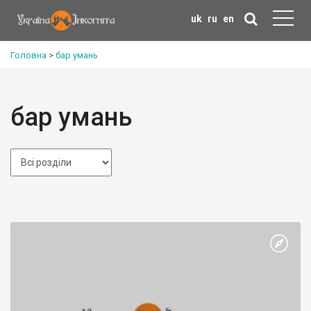
uk
ru
en
Головна
>
бар умань
бар умань