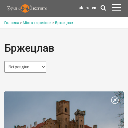
uk
ru
en
Головна
>
Міста та регіони
>
Бржецлав
Бржецлав