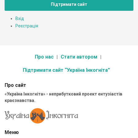
Підтримати сайт
Вхід
Реєстрація
Про нас
Стати автором
Підтримати сайт “Україна Інкогніта”
Про сайт
«Україна Інкогніта» - неприбутковий проект ентузіастів
краєзнавства.
Меню