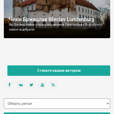
Чехія Бржецлав Břeclav Lundenburg
Як Ліхтенштейни у прапраправнуків Святослава Хороброго
замок відібрали
Станьте нашим автором