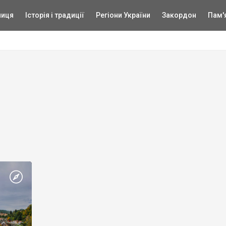
ниця
Історія і традиції
Регіони України
Закордон
Пам'