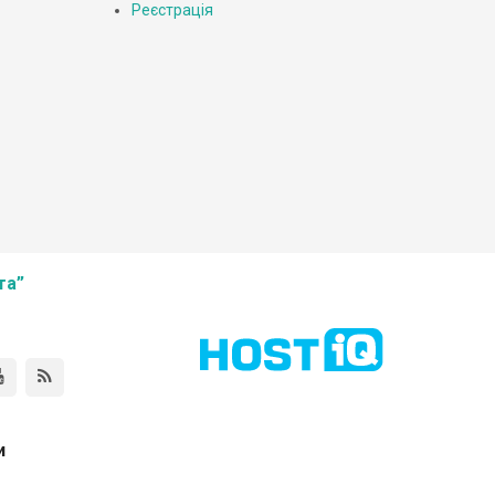
Реєстрація
та”
и