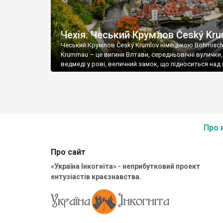
Чехія. Чеський Крумлов Český Kru
Чеський Крумлов Český Krumlov німецькою Böhmisc
Krummau – це вигини Влтави, середньовічні вулички,
ведмеді у рові, величний замок, що підноситься над 
Про 
Про сайт
«Україна Інкогніта» - неприбутковий проект
ентузіастів краєзнавства.