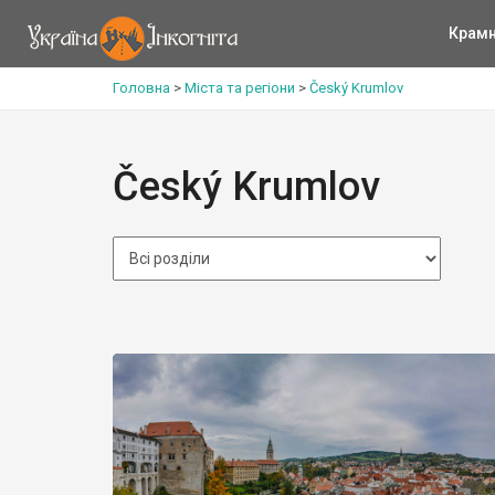
Крам
Головна
>
Міста та регіони
>
Český Krumlov
Český Krumlov