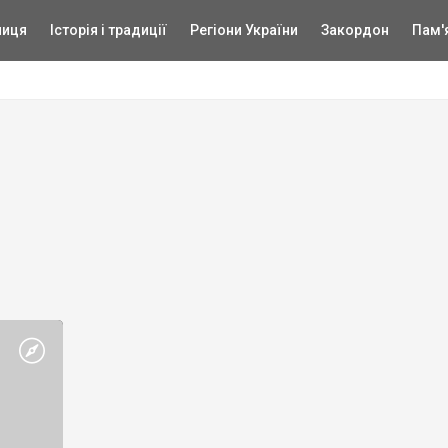
ниця
Історія і традиції
Регіони України
Закордон
Пам'