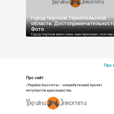
Город Чортков Тернопольской
области. Достопримечательност
Фото
Город Чортков меня очень заинтересовал, поэтому
решили включить его в наш маршрут по Западной У
Про 
Про сайт
«Україна Інкогніта» - неприбутковий проект
ентузіастів краєзнавства.