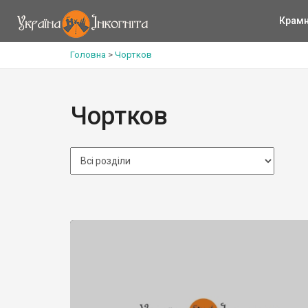
Крам
Головна
>
Чортков
Чортков