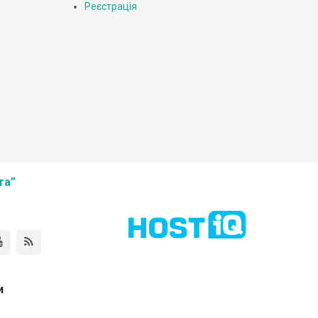
Реєстрація
та”
и