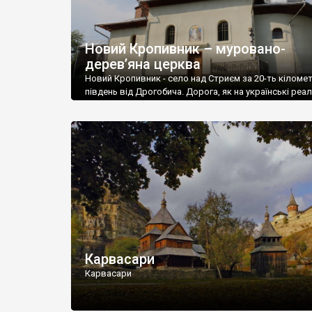
Новий Кропивник – муровано-
дерев’яна церква
Новий Кропивник - село над Стриєм за 20-ть кіломет
південь від Дрогобича. Дорога, як на українські реалі
хороша.
Карвасари
Карвасари