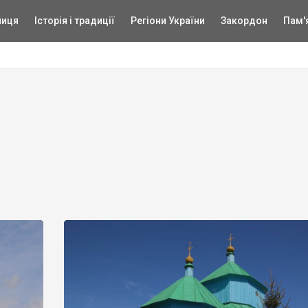
ниця
Історія і традиції
Регіони України
Закордон
Пам'