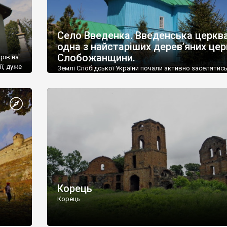
Село Введенка. Введенська церкв
одна з найстаріших дерев’яних це
Слобожанщини.
рів на
ї, дуже
Землі Слобідської України почали активно заселятись
середини 17 століття. Це були переселенці з централь
частини Правобережжя та Поділля.
Корець
Корець