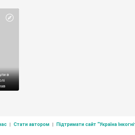
ули в
олі
пав
вперше
кого
’ятні
нас
Стати автором
Підтримати сайт “Україна Інкогні