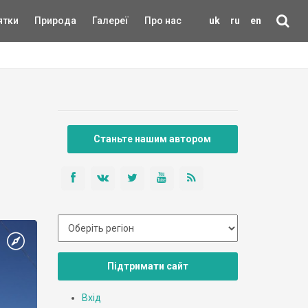
ятки
Природа
Галереї
Про нас
uk
ru
en
Станьте нашим автором
Підтримати сайт
Вхід