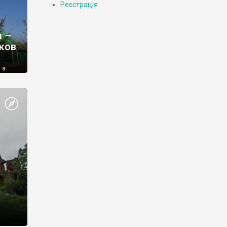
Реєстрація
а –
рков
 з
ної