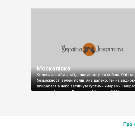
Москалівка
Колеса автобуса «з’їдали» дорогу під собою. Очі тон
безмежності зелені полів, яка далеко, ген на виднок
впиралася в небо затягнуте густими хмарами. Накра
легенький дощик… Був ранок 26 червня 2014 р. і ми 
в своєму житті відвідав село Москалівку Лановець
району Тернопільської області. Ми, група студентів-
істориків, мали завдання описати пам’ятки
монументального мистецтва, історичні будівлі чи пам
знаки на території сіл Москалівка та Плиска.
Про 