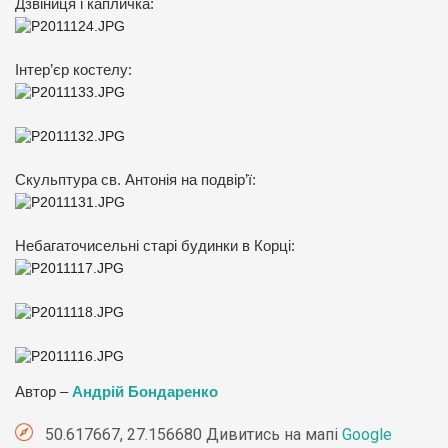
Дзвіниця і капличка:
Інтер’єр костелу:
Скульптура св. Антонія на подвір’ї:
Небагаточисельні старі будинки в Корці:
Автор –
Андрій Бондаренко
50.617667, 27.156680 Дивитись на мапі
Google