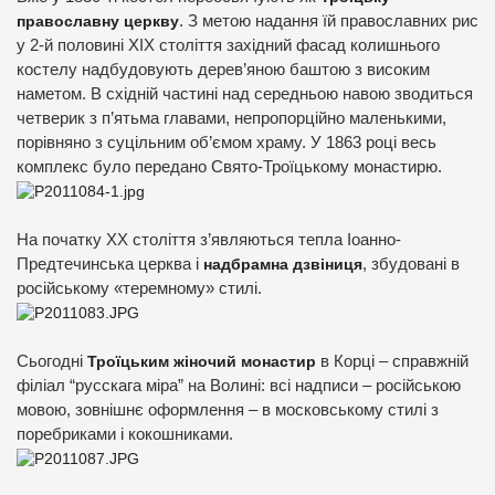
православну церкву
. З метою надання їй православних рис
у 2-й половині XIX століття західний фасад колишнього
костелу надбудовують дерев’яною баштою з високим
наметом. В східній частині над середньою навою зводиться
четверик з п’ятьма главами, непропорційно маленькими,
порівняно з суцільним об’ємом храму. У 1863 році весь
комплекс було передано Свято-Троїцькому монастирю.
На початку XX століття з’являються тепла Іоанно-
Предтечинська церква і
надбрамна дзвіниця
, збудовані в
російському «теремному» стилі.
Сьогодні
Троїцьким жіночий монастир
в Корці – справжній
філіал “русскага міра” на Волині: всі надписи – російською
мовою, зовнішнє оформлення – в московському стилі з
поребриками і кокошниками.