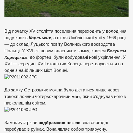
Від початку XV століття поселення переходить у володіння
роду князів
Корецьких
, а після Люблінської унії у 1569 році
— до складі Луцького повіту Волинського воєводства
Польщі. У XVI ст. новим власником замку, князем
Богушем
Корецьким
, до фортеці були добудовані нові укріплення. У
XVI — середині XVII століттях Корець перетворюється на
одне з найбільших міст Волині.
До замку Острозьких можна було дістатися лише через
трьохпілонний чотирьохарочний
міст
, який з’єднував його з
навколишнім світом.
Замок зустрічав
надбрамною вежею
, яка сьогодні
перебуває в руїнах. Вона являє собою триярусну,