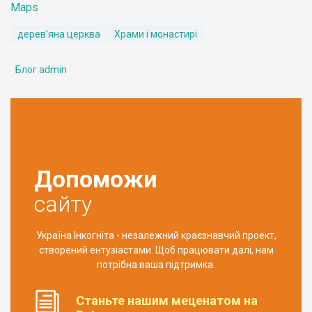
Maps
дерев'яна церква
Храми і монастирі
Блог admin
Допоможи
сайту
Україна Інкогніта - незалежний краєзнавчий проект,
створений ентузіастами. Щоб працювати далі, нам
потрібна ваша підтримка.
Станьте нашим меценатом на