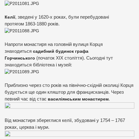
Келії
, зведені у 1620-х роках, були перебудовані
протягом 1863-1880 років.
Напроти монастиря на головній вулиця Корця
знаходиться
садибний будинок графа
Горчинського
(початок XIX століття). Сьогодні тут
знаходиться бібліотека і музей:
Приблизно через сто років на північно-східній околиці Корця
будується ще один кляштор для францисканців. Через
певний час від стає
василіянським монастирем
.
Від монастиря збереглися келії, збудовані у 1754 – 1767
роках, церква і мури.