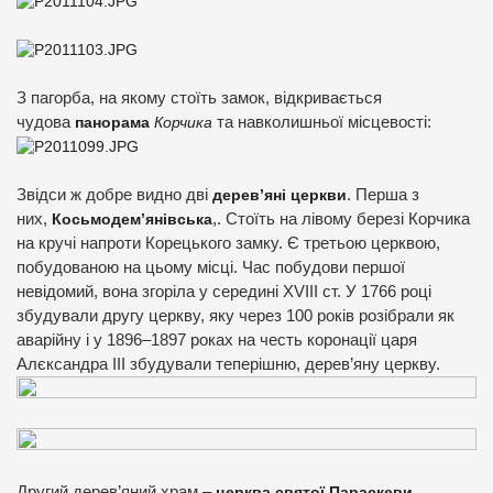
З пагорба, на якому стоїть замок, відкривається
чудова
панорама
Корчика
та навколишньої місцевості:
Звідси ж добре видно дві
дерев’яні церкви
. Перша з
них,
Косьмодем’янівська
,. Стоїть на лівому березі Корчика
на кручі напроти Корецького замку. Є третьою церквою,
побудованою на цьому місці. Час побудови першої
невідомий, вона згоріла у середині XVIII ст. У 1766 році
збудували другу церкву, яку через 100 років розібрали як
аварійну і у 1896–1897 роках на честь коронації царя
Алєксандра ІІІ збудували теперішню, дерев’яну церкву.
Другий дерев’яний храм –
церква святої Параскеви