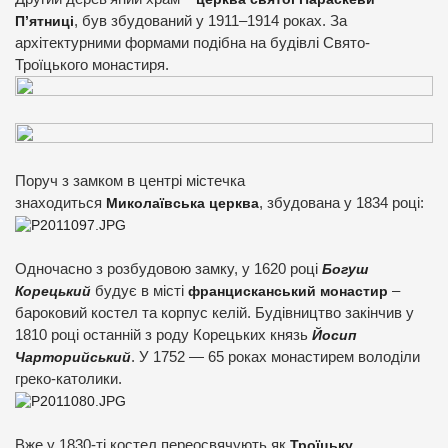
П’ятниці
, був збудований у 1911–1914 роках. За
архітектурними формами подібна на будівлі Свято-
Троїцького монастиря.
Поруч з замком в центрі містечка
знаходиться
Миколаївська церква
, збудована у 1834 році:
Одночасно з розбудовою замку, у 1620 році
Богуш
Корецький
будує в місті
францисканський монастир
–
бароковий костел та корпус келій. Будівництво закінчив у
1810 році останній з роду Корецьких князь
Йосип
Чарторийський
. У 1752 — 65 роках монастирем володіли
греко-католики.
Вже у 1830-ті костел переосвячують як
Троїцьку