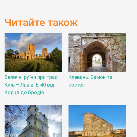
Читайте також
Величні руїни при трасі
Клевань. Замок та
Київ – Львів. Е-40 від
костел
Корця до Бродів