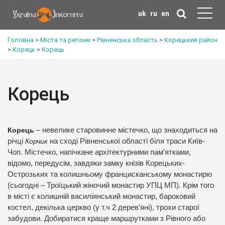
uk
ru
en
Головна
>
Міста та регіони
>
Рівненська область
>
Корецький район
>
Корець
>
Корець
Корець
Корець
– невелике старовинне містечко, що знаходиться на
річці
Корчик
на сході Рівненської області біля траси Київ-
Чоп. Містечко, напічкане архітектурними пам’ятками,
відомо, передусім, завдяки замку кнізів Корецьких-
Острозьких та колишньому францисканському монастирю
(сьогодні – Троїцький жіночий монастир УПЦ МП). Крім того
в місті є колишній василіянський монастир, бароковий
костел, декілька церкво (у т.ч 2 дерев’яні), трохи старої
забудови. Добиратися краще маршрутками з Рівного або