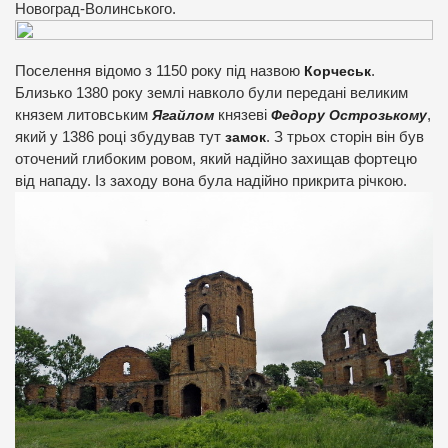
Новоград-Волинського.
Поселення відомо з 1150 року під назвою
Корчеськ
.
Близько 1380 року землі навколо були передані великим
князем литовським
Ягайлом
князеві
Федору Острозькому
,
який у 1386 році збудував тут
замок
. З трьох сторін він був
оточений глибоким ровом, який надійно захищав фортецю
від нападу. Із заходу вона була надійно прикрита річкою.