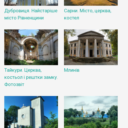
Дубровиця. Найстаріше
Сарни. Місто, церква,
місто Рівненщини
костел
Тайкури. Церква,
Млинів
костьол і рештки замку.
Фотозвіт