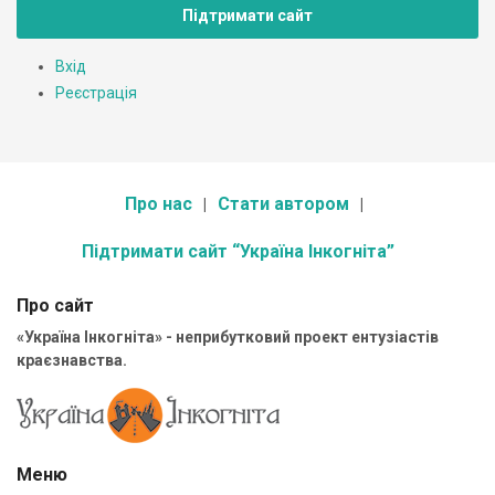
Підтримати сайт
Вхід
Реєстрація
Про нас
Стати автором
Підтримати сайт “Україна Інкогніта”
Про сайт
«Україна Інкогніта» - неприбутковий проект ентузіастів
краєзнавства.
Меню