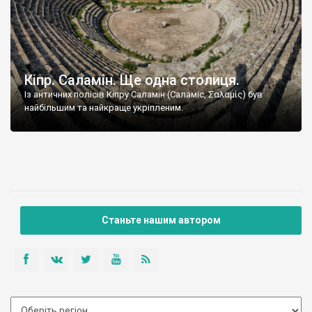
Кіпр. Саламін. Ще одна столиця.
Із античних полісів Кіпру Саламін (Саламіс, Σαλαμίς) був
найбільшим та найкраще укріпленим.
Станьте нашим автором