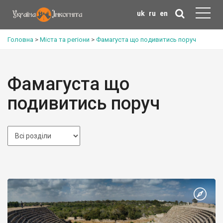
uk
ru
en
Головна
>
Міста та регіони
>
Фамагуста що подивитись поруч
Фамагуста що
подивитись поруч