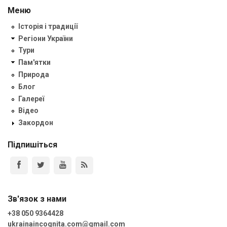
Меню
Історія і традиції
Регіони України
Тури
Пам'ятки
Природа
Блог
Галереї
Відео
Закордон
Підпишіться
Зв'язок з нами
+38 050 9364428
ukrainaincognita.com@gmail.com