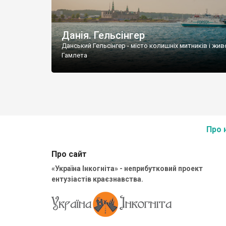
Данія. Гельсінгер
Данський Гельсінгер - місто колишніх митників і жив
Гамлета
Про 
Про сайт
«Україна Інкогніта» - неприбутковий проект
ентузіастів краєзнавства.