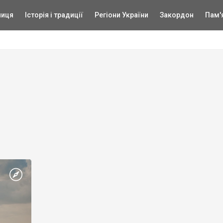
ниця
Історія і традиції
Регіони України
Закордон
Пам'