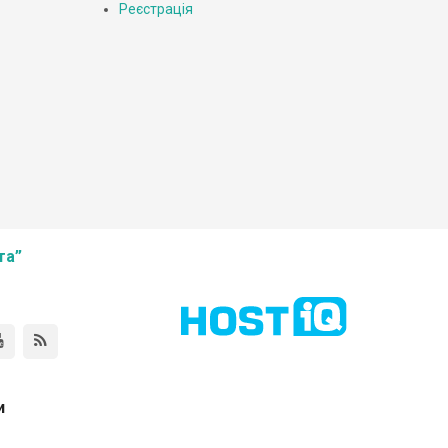
Реєстрація
та”
и