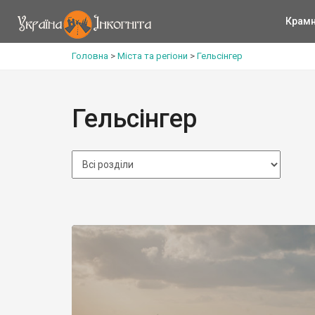
Крам
Головна
>
Міста та регіони
>
Гельсінгер
Гельсінгер