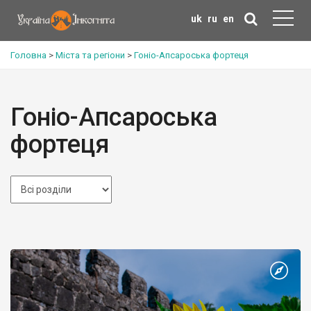
uk
ru
en
Головна
>
Міста та регіони
>
Гоніо-Апсароська фортеця
Гоніо-Апсароська
фортеця