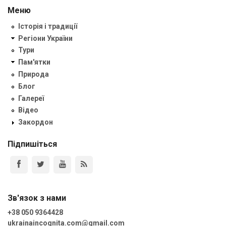
Меню
Історія і традиції
Регіони України
Тури
Пам'ятки
Природа
Блог
Галереї
Відео
Закордон
Підпишіться
Зв'язок з нами
+38 050 9364428
ukrainaincognita.com@gmail.com