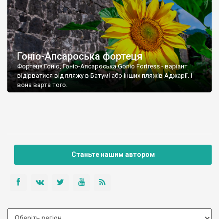
Гоніо-Апсароська фортеця
Фортеця Гоніо, Гоніо-Апсароська Gonio Fortress - варіант
відірватися від пляжу в Батумі або інших пляжів Аджарії. І
вона варта того.
Станьте нашим автором