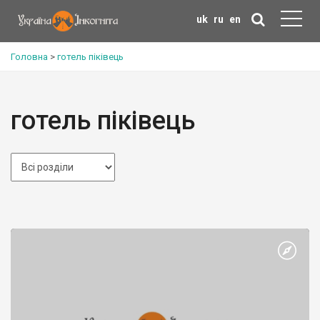
uk
ru
en
Головна
>
готель піківець
готель піківець