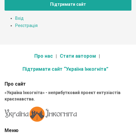
Підтримати сайт
Вхід
Реєстрація
Про нас
Стати автором
Підтримати сайт “Україна Інкогніта”
Про сайт
«Україна Інкогніта» - неприбутковий проект ентузіастів
краєзнавства.
Меню