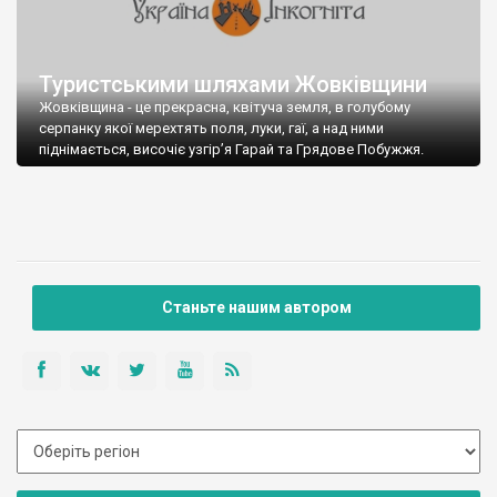
Туристськими шляхами Жовківщини
Жовківщина - це прекрасна, квітуча земля, в голубому
серпанку якої мерехтять поля, луки, гаї, а над ними
піднімається, височіє узгір’я Гарай та Грядове Побужжя.
Станьте нашим автором