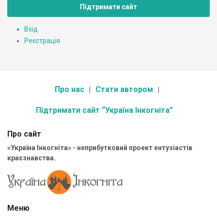
Підтримати сайт
Вхід
Реєстрація
Про нас
Стати автором
Підтримати сайт “Україна Інкогніта”
Про сайт
«Україна Інкогніта» - неприбутковий проект ентузіастів
краєзнавства.
Меню