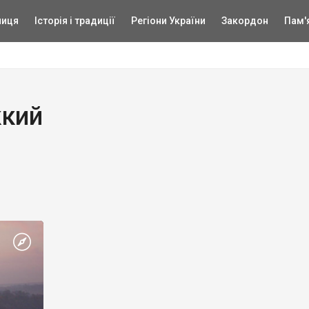
ниця
Історія і традиції
Регіони України
Закордон
Пам'
ккий