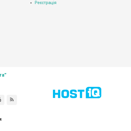
Реєстрація
та”
и