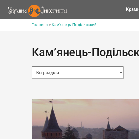
Крам
Головна
>
Кам'янець-Подільсккий
Кам’янець-Подільс