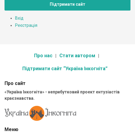
Підтримати сайт
Вхід
Реєстрація
Про нас
Стати автором
Підтримати сайт “Україна Інкогніта”
Про сайт
«Україна Інкогніта» - неприбутковий проект ентузіастів
краєзнавства.
Меню