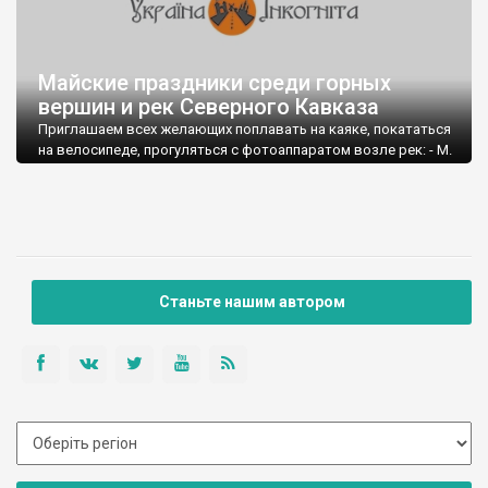
Майские праздники среди горных
вершин и рек Северного Кавказа
Приглашаем всех желающих поплавать на каяке, покататься
на велосипеде, прогуляться с фотоаппаратом возле рек: - М.
Лаба и Уруштен (Находятся на территории Кавказского
биосферного заповедника);
- Б. Лаба; - Учкулан, Улуккам, Кубань. Выезжаем бусом 30
апреля (из Запорожья).
Станьте нашим автором