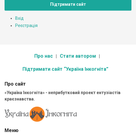
Підтримати сайт
Вхід
Реєстрація
Про нас
Стати автором
Підтримати сайт “Україна Інкогніта”
Про сайт
«Україна Інкогніта» - неприбутковий проект ентузіастів
краєзнавства.
Меню