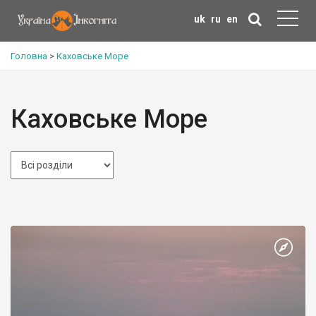
uk
ru
en
Головна
>
Каховське Море
Каховське Море