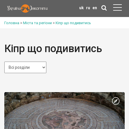
uk
ru
en
Головна
>
Міста та регіони
>
Кіпр що подивитись
Кіпр що подивитись