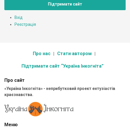
Підтримати сайт
Вхід
Реєстрація
Про нас
Стати автором
Підтримати сайт “Україна Інкогніта”
Про сайт
«Україна Інкогніта» - неприбутковий проект ентузіастів
краєзнавства.
Меню