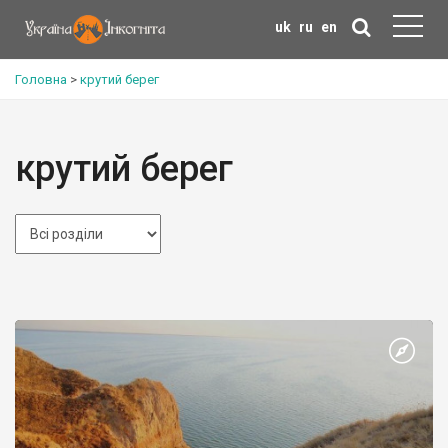
uk
ru
en
Головна
>
крутий берег
крутий берег