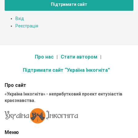
Підтримати сайт
Вхід
Реєстрація
Про нас
Стати автором
Підтримати сайт “Україна Інкогніта”
Про сайт
«Україна Інкогніта» - неприбутковий проект ентузіастів
краєзнавства.
Меню