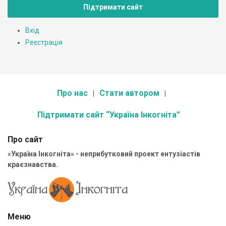
Підтримати сайт
Вхід
Реєстрація
Про нас
Стати автором
Підтримати сайт “Україна Інкогніта”
Про сайт
«Україна Інкогніта» - неприбутковий проект ентузіастів
краєзнавства.
Меню