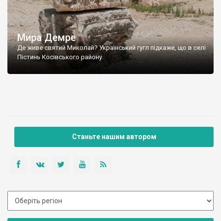
Мира Демре
Де живе святий Миколай? Український гугл підкаже, що в селі
Пістинь Косівського району.
Станьте нашим автором