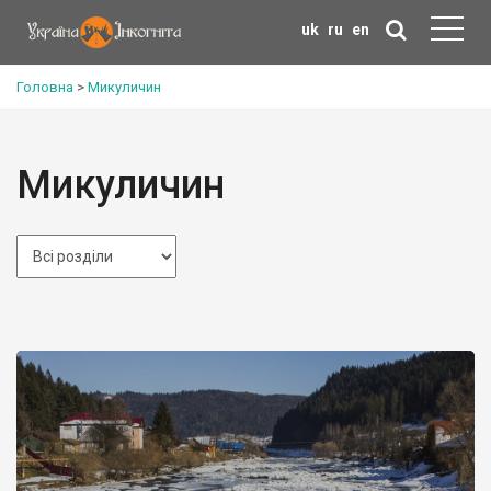
uk
ru
en
Головна
>
Микуличин
Микуличин