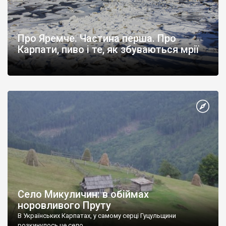
Про Яремче. Частина перша. Про
Карпати, пиво і те, як збуваються мрії
Село Микуличин: в обіймах
норовливого Пруту
В Українських Карпатах, у самому серці Гуцульщини
розкинулось це село.