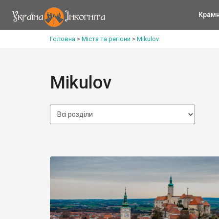
Крам
Головна
>
Міста та регіони
>
Mikulov
Mikulov