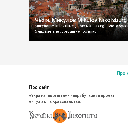
Чехія. Микулов Mikulov Nikolsburg
Микулов Mikulov (німецькою Nikolsburg) - місто чудо
білих вин, але сьогодні не про вино.
Про 
Про сайт
«Україна Інкогніта» - неприбутковий проект
ентузіастів краєзнавства.