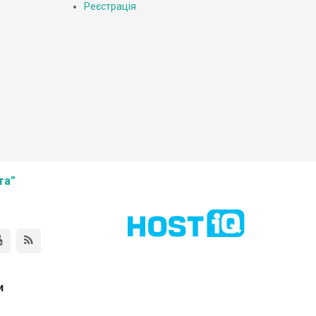
Реєстрація
та”
и