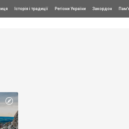
ниця
Історія і традиції
Регіони України
Закордон
Пам'