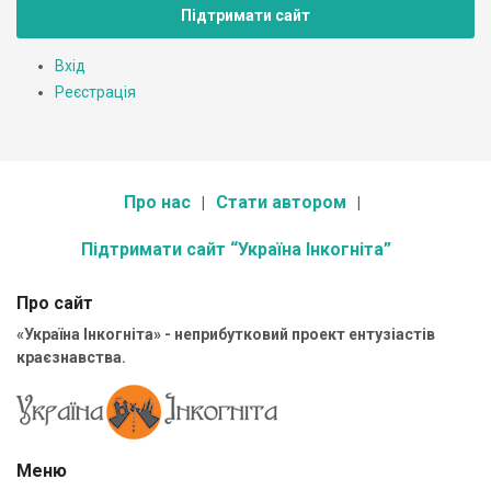
Підтримати сайт
Вхід
Реєстрація
Про нас
Стати автором
Підтримати сайт “Україна Інкогніта”
Про сайт
«Україна Інкогніта» - неприбутковий проект ентузіастів
краєзнавства.
Меню