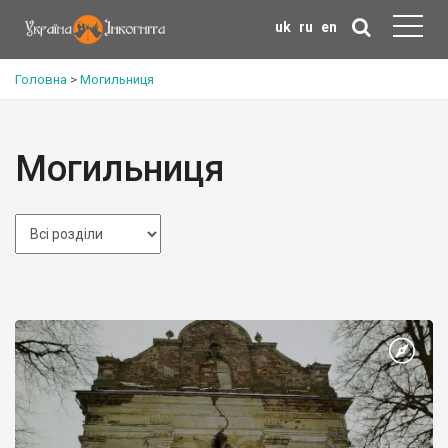
uk
ru
en
Головна
>
Могильниця
Могильниця