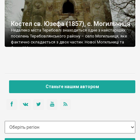
Костел св. Юзефа (1857), с. Могильниця
Недалеко міста Теребовлі знаходиться одне з найстаріших
поселень Теребовлянського району – село Могильниця, яке
фактично складається з двох частин: Нової Могильниці та
Старої Могильниці.
Станьте нашим автором