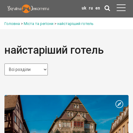
uk
ru
en
Головна
>
Міста та регіони
>
найстаріший готель
найстаріший готель