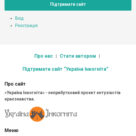
Підтримати сайт
Вхід
Реєстрація
Про нас
Стати автором
Підтримати сайт “Україна Інкогніта”
Про сайт
«Україна Інкогніта» - неприбутковий проект ентузіастів
краєзнавства.
Меню