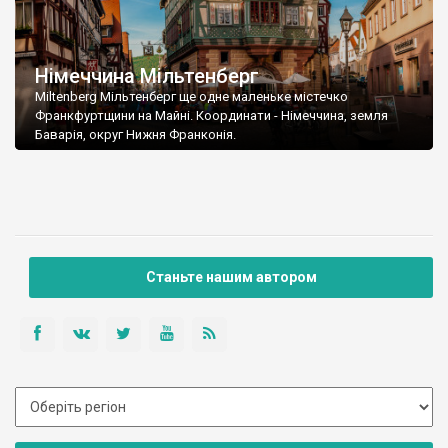
Німеччина Мільтенберг
Miltenberg Мільтенберг ще одне маленьке містечко
Франкфуртщини на Майні. Координати - Німеччина, земля
Баварія, округ Нижня Франконія.
Станьте нашим автором