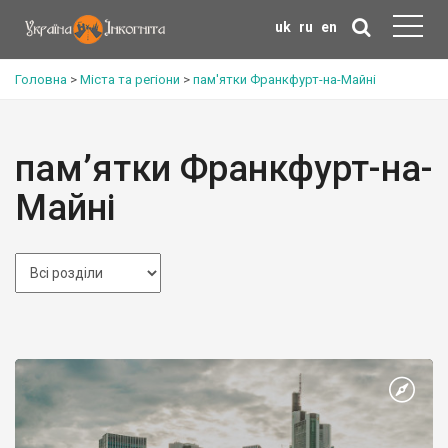
uk
ru
en
Головна
>
Міста та регіони
>
пам'ятки Франкфурт-на-Майні
пам’ятки Франкфурт-на-
Майні