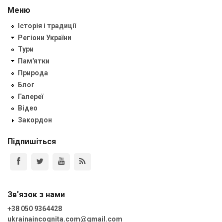
Меню
Історія і традиції
Регіони України
Тури
Пам'ятки
Природа
Блог
Галереї
Відео
Закордон
Підпишіться
Зв'язок з нами
+38 050 9364428
ukrainaincognita.com@gmail.com